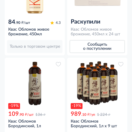
Раскупили
84
д
.90
/шт
4.3
Квас Обломов живое
Квас Обломов живое
брожение, 450мл
брожение, 450мл x 24 шт
Сообщить
Только в торговом центре
о поступлении
-19%
-19%
109
989
д
д
д
д
.90
/шт
136
.10
/уп
1 224
Квас Обломов
Квас Обломов
Бородинский, 1л
Бородинский, 1л x 9 шт