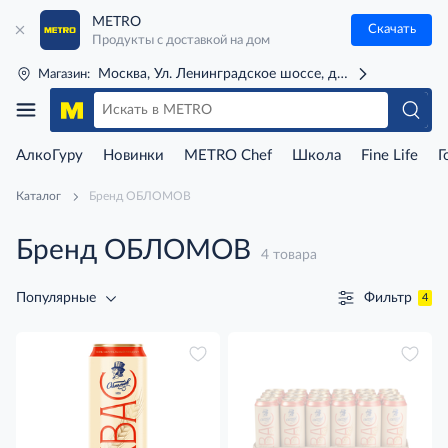
METRO
Скачать
Продукты с доставкой на дом
Москва, Ул. Ленинградское шоссе, д. 71Г (м. Речной 
Магазин:
АлкоГуру
Новинки
METRO Chef
Школа
Fine Life
Г
Каталог
Бренд ОБЛОМОВ
Бренд ОБЛОМОВ
4 товара
Фильтр
Популярные
4