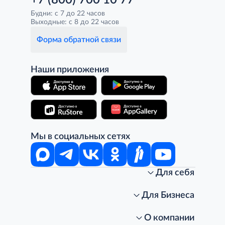
+7 (800) 700 10 77
Будни: с 7 до 22 часов
Выходные: с 8 до 22 часов
Форма обратной связи
Наши приложения
Мы в социальных сетях
Для себя
Интернет-магазин
Стань клиентом METRO
Для Бизнеса
Акции, скидки, распродажи
Личный кабинет
Доставка клиентам
Заказ для бизнеса
О компании