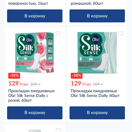
поверхностью, 16шт
ромашкой, 60шт
В корзину
В корзину
-38%
-38%
129
129
д
д
д
д
/шт
209
/шт
209
Прокладки ежедневные
Прокладки ежедневные
Ola! Silk Sense Daily с
Ola! Silk Sense Daily, 60шт
розой, 60шт
В корзину
В корзину