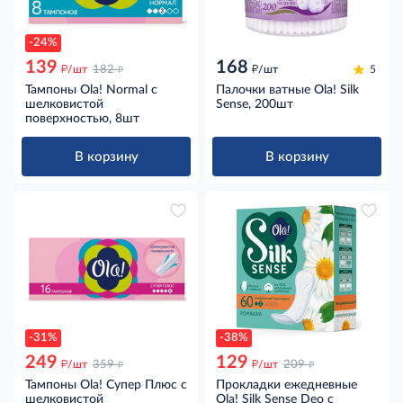
-24%
139
168
д
д
д
/шт
182
/шт
5
Тампоны Ola! Normal с
Палочки ватные Ola! Silk
шелковистой
Sense, 200шт
поверхностью, 8шт
В корзину
В корзину
-31%
-38%
249
129
д
д
д
д
/шт
359
/шт
209
Тампоны Ola! Супер Плюс с
Прокладки ежедневные
шелковистой
Ola! Silk Sense Deo с