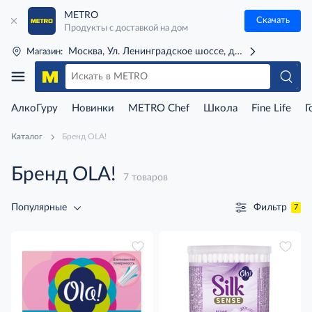
METRO
Скачать
Продукты с доставкой на дом
Москва, Ул. Ленинградское шоссе, д. 71Г (м. Речной 
Магазин:
АлкоГуру
Новинки
METRO Chef
Школа
Fine Life
Г
Каталог
Бренд OLA!
Бренд OLA!
7 товаров
Фильтр
Популярные
7