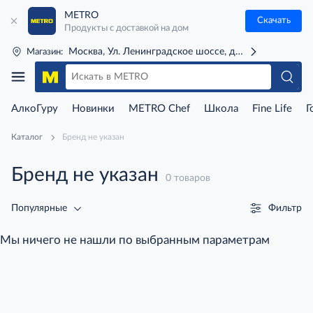
METRO
Скачать
Продукты с доставкой на дом
Москва, Ул. Ленинградское шоссе, д. 71Г (м. Речной 
Магазин:
АлкоГуру
Новинки
METRO Chef
Школа
Fine Life
Г
Каталог
Бренд не указан
Бренд не указан
0 товаров
Фильтр
Популярные
Мы ничего не нашли по выбранным параметрам