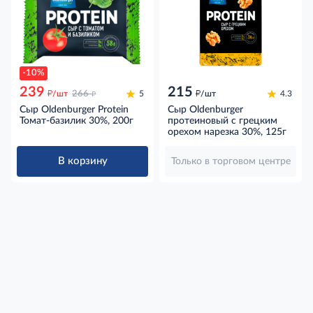
-10%
239
215
д
д
д
/шт
266
5
/шт
4.3
Сыр Oldenburger Protein
Сыр Oldenburger
Томат-базилик 30%, 200г
протеиновый с грецким
орехом нарезка 30%, 125г
В корзину
Только в торговом центре