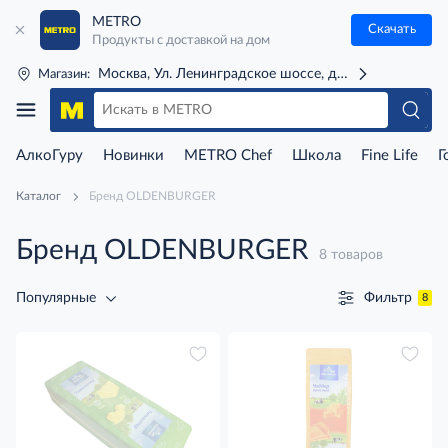
METRO
Скачать
Продукты с доставкой на дом
Москва, Ул. Ленинградское шоссе, д. 71Г (м. Речной 
Магазин:
АлкоГуру
Новинки
METRO Chef
Школа
Fine Life
Г
Каталог
Бренд OLDENBURGER
Бренд OLDENBURGER
8 товаров
Фильтр
Популярные
8