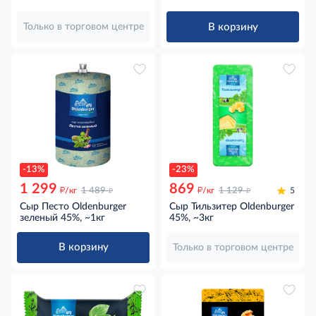
В корзину
Только в торговом центре
-13%
-23%
1 299
869
д
д
д
д
/кг
1 489
/кг
1 129
5
Сыр Песто Oldenburger
Сыр Тильзитер Oldenburger
зеленый 45%, ~1кг
45%, ~3кг
В корзину
Только в торговом центре