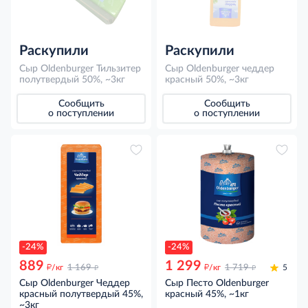
Раскупили
Раскупили
Сыр Oldenburger Тильзитер
Сыр Oldenburger чеддер
полутвердый 50%, ~3кг
красный 50%, ~3кг
Сообщить
Сообщить
о поступлении
о поступлении
-24%
-24%
889
1 299
д
д
д
д
/кг
1 169
/кг
1 719
5
Сыр Oldenburger Чеддер
Сыр Песто Oldenburger
красный полутвердый 45%,
красный 45%, ~1кг
~3кг