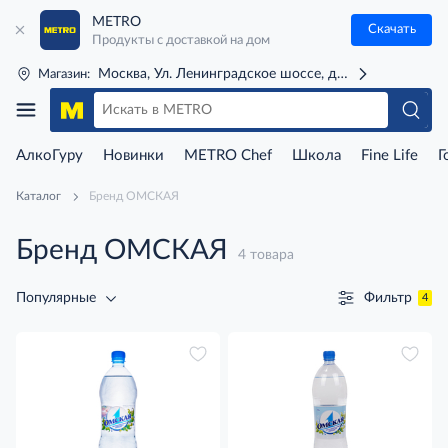
METRO
Скачать
Продукты с доставкой на дом
Москва, Ул. Ленинградское шоссе, д. 71Г (м. Речной 
Магазин:
АлкоГуру
Новинки
METRO Chef
Школа
Fine Life
Г
Каталог
Бренд ОМСКАЯ
Бренд ОМСКАЯ
4 товара
Фильтр
Популярные
4