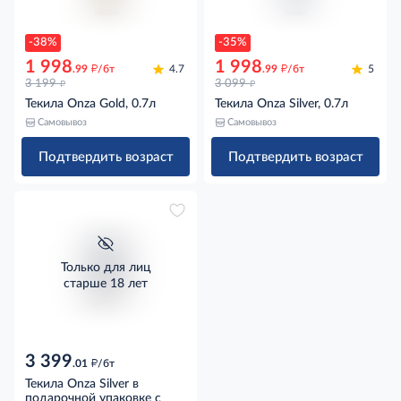
-38%
-35%
1 998
1 998
д
д
.99
/бт
4.7
.99
/бт
5
д
д
3 199
3 099
Текила Onza Gold, 0.7л
Текила Onza Silver, 0.7л
Самовывоз
Самовывоз
Подтвердить возраст
Подтвердить возраст
Только для лиц
старше 18 лет
3 399
д
.01
/бт
Текила Onza Silver в
подарочной упаковке с