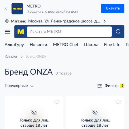
METRO
Скачать
Продукты с доставкой на дом
Москва, Ул. Ленинградское шоссе, д. 71Г (м. Речной 
Магазин:
АлкоГуру
Новинки
METRO Chef
Школа
Fine Life
Г
Каталог
Бренд ONZA
Бренд ONZA
3 товара
Фильтр
Популярные
3
Только для лиц
Только для лиц
старше 18 лет
старше 18 лет