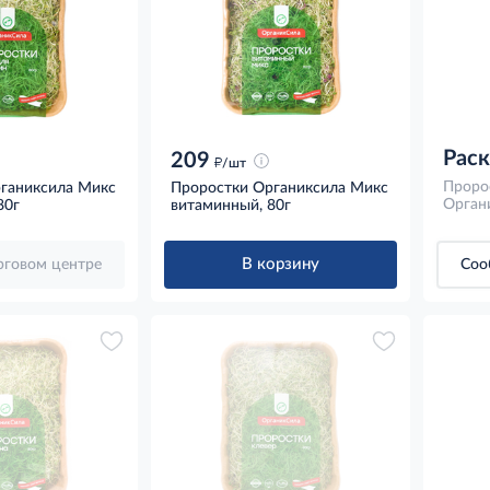
Рас
209
д
/шт
Проро
ганиксила Микс
Проростки Органиксила Микс
Органи
80г
витаминный, 80г
В корзину
орговом центре
Соо