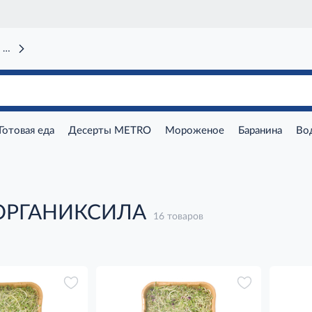
 вокзал)
Готовая еда
Десерты METRO
Мороженое
Баранина
Во
 ОРГАНИКСИЛА
16 товаров