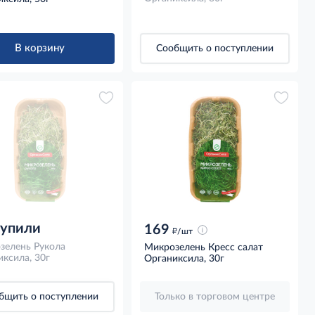
В корзину
Сообщить о поступлении
купили
169
д
/шт
зелень Рукола
Микрозелень Кресс салат
ксила, 30г
Органиксила, 30г
бщить о поступлении
Только в торговом центре