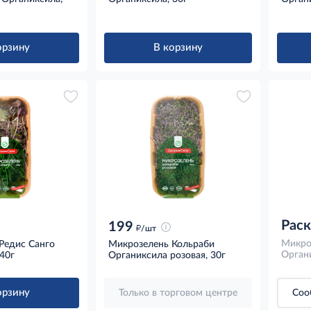
орзину
В корзину
Рас
199
д
/шт
Микро
Редис Санго
Микрозелень Кольраби
Органи
40г
Органиксила розовая, 30г
орзину
Только в торговом центре
Соо