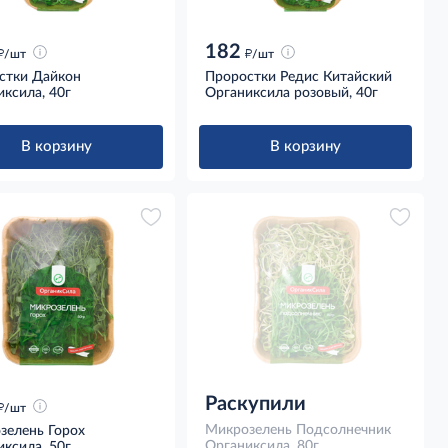
182
д
д
/шт
/шт
стки Дайкон
Проростки Редис Китайский
ксила, 40г
Органиксила розовый, 40г
В корзину
В корзину
Раскупили
д
/шт
Микрозелень Подсолнечник
зелень Горох
Органиксила, 80г
ксила, 50г