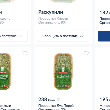
и
Раскупили
182
юцерна
Проростки Клевер
Проро
80г
Органиксила, 80г
Органи
 поступлении
Сообщить о поступлении
238
195
д
/шт
окколи
Проростки Лук Порей
Микро
 Органиксила,
Органиксила, 30г
Органи