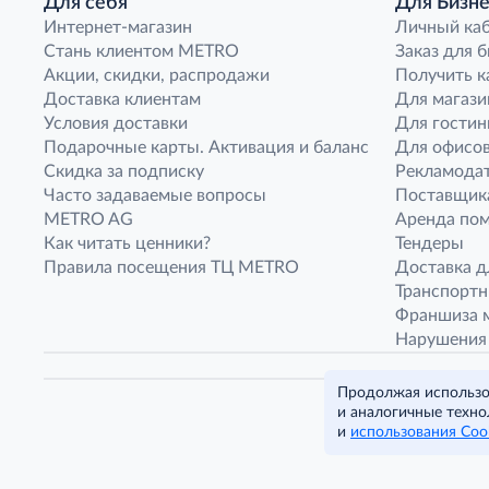
Для себя
Для Бизне
Интернет-магазин
Личный ка
Стань клиентом METRO
Заказ для 
Акции, скидки, распродажи
Получить к
Доставка клиентам
Для магази
Условия доставки
Для гостин
Подарочные карты. Активация и баланс
Для офисов
Скидка за подписку
Рекламода
Часто задаваемые вопросы
Поставщик
METRO AG
Аренда по
Как читать ценники?
Тендеры
Правила посещения ТЦ METRO
Доставка д
Транспорт
Франшиза м
Нарушения
Продолжая использов
и аналогичные техно
и
использования Coo