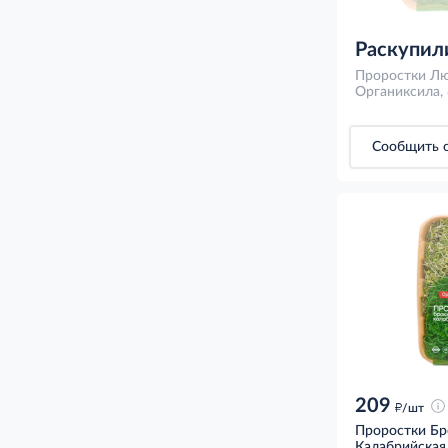
Раскупил
Проростки Л
Органиксила, 
Сообщить о
209
д
/шт
Проростки Бр
Калабрийская