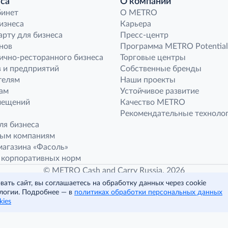
са
О компании
бинет
O METRO
бизнеса
Карьера
арту для бизнеса
Пресс-центр
нов
Программа METRO Potential
ично-ресторанного бизнеса
Торговые центры
 и предприятий
Собственные бренды
телям
Наши проекты
ам
Устойчивое развитие
мещений
Качество METRO
Рекомендательные техноло
ля бизнеса
ным компаниям
агазина «Фасоль»
 корпоративных норм
© METRO Cash and Carry Russia, 2026
ать сайт, вы соглашаетесь на обработку данных через cookie
логии. Подробнее — в
политиках обработки персональных данных
Читать полностью
kies