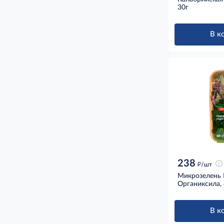
30г
В к
238
д
/шт
Микрозелень 
Органиксила, 
В к