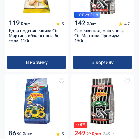
-10% от 3 шт
119
142
д
д
/шт
5
/шт
4.7
Ядра подсолнечника От
Семечки подсолнечника
Мартина обжаренные без
От Мартина Премиум
соли, 120г
полосатые обжаренные
150г
без соли, 150г
В корзину
В корзину
-28%
86
249
д
д
д
.90
/шт
5
.99
/шт
349