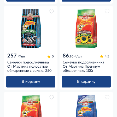
257
86
д
д
/шт
5
.90
/шт
4.5
Семечки подсолнечника
Семечки подсолнечника
От Мартина полосатые
От Мартина Премиум
обжаренные с солью, 250г
обжаренные, 100г
В корзину
В корзину