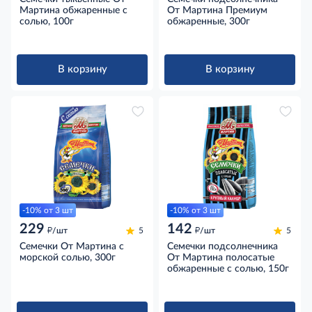
Мартина обжаренные с
От Мартина Премиум
солью, 100г
обжаренные, 300г
В корзину
В корзину
-10% от 3 шт
-10% от 3 шт
229
142
д
д
/шт
5
/шт
5
Семечки От Мартина с
Семечки подсолнечника
морской солью, 300г
От Мартина полосатые
обжаренные с солью, 150г