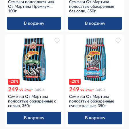
Семечки подсолнечника
Семечки От Мартина
От Мартина Премиум
полосатые обжаренные
обжаренные с морской
100г
без соли, 350г
солью, 100г
В корзину
В корзину
-28%
-28%
249
249
д
д
д
д
.99
/шт
349
.99
/шт
349
Семечки От Мартина
Семечки От Мартина
полосатые обжаренные с
полосатые обжаренные
солью, 350г
суперсоленые, 350г
В корзину
В корзину