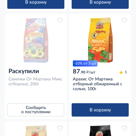
В корзину
В корзину
-10% от 3 шт
Раскупили
87
д
.90
/шт
5
Семечки От Мартина Микс
Арахис От Мартина
отборные, 200г
отборный обжаренный с
солью, 100г
Сообщить
В корзину
о поступлении