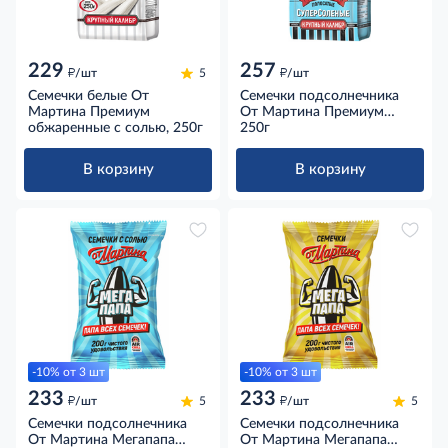
229
257
д
д
/шт
5
/шт
Семечки белые От
Семечки подсолнечника
Мартина Премиум
От Мартина Премиум
обжаренные с солью, 250г
полосатые обжаренные
250г
суперсоленые, 250г
В корзину
В корзину
-10% от 3 шт
-10% от 3 шт
233
233
д
д
/шт
5
/шт
5
Семечки подсолнечника
Семечки подсолнечника
От Мартина Мегапапа
От Мартина Мегапапа