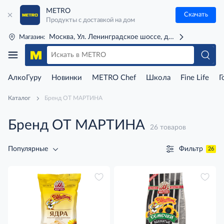
METRO
Скачать
Продукты с доставкой на дом
Москва, Ул. Ленинградское шоссе, д. 71Г (м. Речной 
Магазин:
АлкоГуру
Новинки
METRO Chef
Школа
Fine Life
Г
Каталог
Бренд ОТ МАРТИНА
Бренд ОТ МАРТИНА
26 товаров
Фильтр
Популярные
26