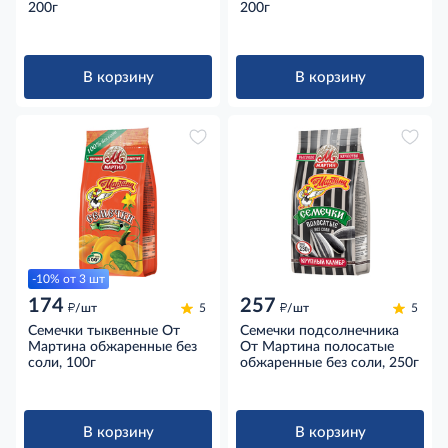
полосатые обжаренные с
200г
полосатые обжаренные,
200г
солью, 200г
200г
В корзину
В корзину
-10% от 3 шт
174
257
д
д
/шт
5
/шт
5
Семечки тыквенные От
Семечки подсолнечника
Мартина обжаренные без
От Мартина полосатые
соли, 100г
обжаренные без соли, 250г
В корзину
В корзину