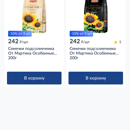
-10% от 3 шт
-10% от 3 шт
242
242
д
д
/шт
/шт
5
Семечки подсолнечника
Семечки подсолнечника
От Мартина Особенные
От Мартина Особенные
обжаренные с морской
200г
обжаренные отборные,
200г
солью, 200г
200г
В корзину
В корзину