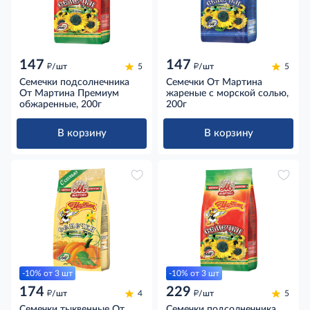
147
147
д
д
/шт
5
/шт
5
Семечки подсолнечника
Семечки От Мартина
От Мартина Премиум
жареные с морской солью,
обжаренные, 200г
200г
В корзину
В корзину
-10% от 3 шт
-10% от 3 шт
174
229
д
д
/шт
4
/шт
5
Семечки тыквенные От
Семечки подсолнечника