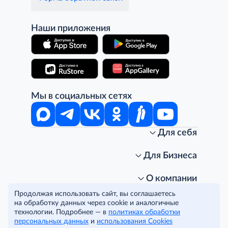
Наши приложения
Мы в социальных сетях
Для себя
Интернет-магазин
Стань клиентом METRO
Для Бизнеса
Акции, скидки, распродажи
Личный кабинет
Доставка клиентам
Заказ для бизнеса
О компании
Условия доставки
Получить карту для бизнеса
O METRO
Продолжая использовать сайт, вы соглашаетесь
Подарочные карты. Активация и баланс
Для магазинов
Карьера
Условия и соглашения
на обработку данных через cookie и аналогичные
Скидка за подписку
Для гостинично-ресторанного бизнеса
Пресс-центр
Политика конфиденциальности
технологии. Подробнее — в
политиках обработки
© METRO Cash and Carry Russia, 2026
персональных данных
и
использования Cookies
Часто задаваемые вопросы
Для офисов и предприятий
Программа METRO Potentials
Правовая информация