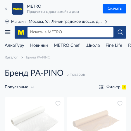
METRO
Скачать
Продукты с доставкой на дом
Москва, Ул. Ленинградское шоссе, д. 71Г (м. Речной 
Магазин:
АлкоГуру
Новинки
METRO Chef
Школа
Fine Life
Г
Каталог
Бренд PA-PINO
Бренд PA-PINO
5 товаров
Фильтр
Популярные
5