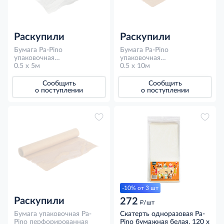
Раскупили
Раскупили
Бумага Pa-Pino
Бумага Pa-Pino
упаковочная
упаковочная
перфорированная белая,
0.5 x 5м
перфорированная крафт,
0.5 x 10м
0.5 x 5м
0.5 x 10м
Сообщить
Сообщить
о поступлении
о поступлении
-10% от 3 шт
Раскупили
272
д
/шт
Бумага упаковочная Pa-
Скатерть одноразовая Pa-
Pino перфорированная
Pino бумажная белая, 120 х