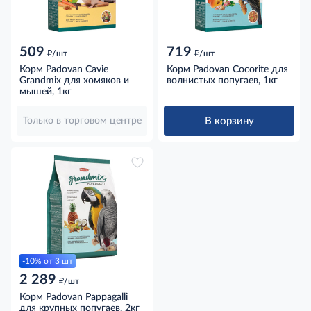
509
719
д
д
/шт
/шт
Корм Padovan Cavie
Корм Padovan Cocorite для
Grandmix для хомяков и
волнистых попугаев, 1кг
мышей, 1кг
В корзину
Только в торговом центре
-10% от 3 шт
2 289
д
/шт
Корм Padovan Pappagalli
для крупных попугаев, 2кг