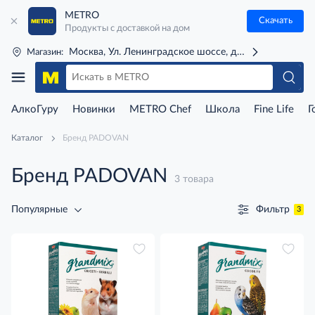
METRO
Скачать
Продукты с доставкой на дом
Москва, Ул. Ленинградское шоссе, д. 71Г (м. Речной 
Магазин:
АлкоГуру
Новинки
METRO Chef
Школа
Fine Life
Г
Каталог
Бренд PADOVAN
Бренд PADOVAN
3 товара
Фильтр
Популярные
3