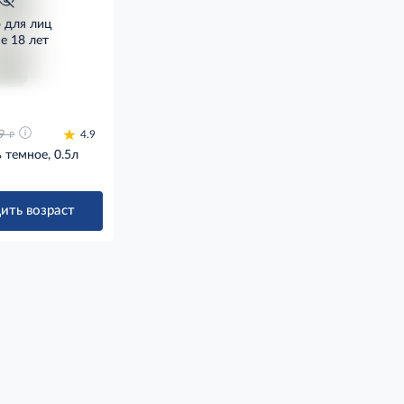
о для лиц
е 18 лет
д
9
4.9
 темное, 0.5л
ить возраст