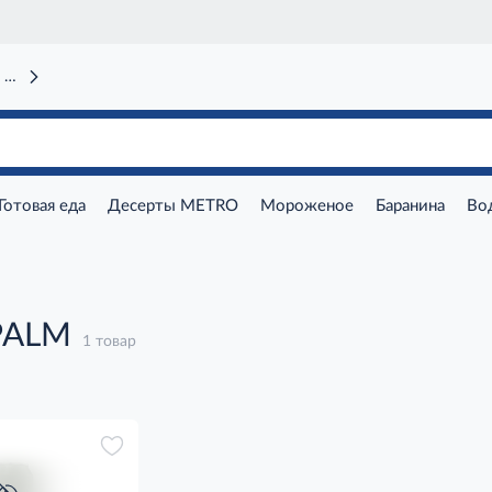
 вокзал)
Готовая еда
Десерты METRO
Мороженое
Баранина
Во
PALM
1 товар