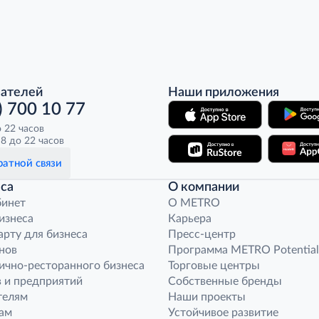
пателей
Наши приложения
) 700 10 77
о 22 часов
8 до 22 часов
атной связи
са
О компании
бинет
O METRO
бизнеса
Карьера
арту для бизнеса
Пресс-центр
нов
Программа METRO Potential
ично-ресторанного бизнеса
Торговые центры
 и предприятий
Собственные бренды
телям
Наши проекты
ам
Устойчивое развитие