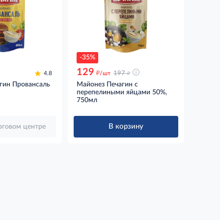
-35%
129
д
д
4.8
/шт
197
гин Провансаль
Майонез Печагин с
перепелиными яйцами 50%,
750мл
В корзину
орговом центре