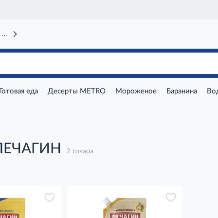
 вокзал)
Готовая еда
Десерты METRO
Мороженое
Баранина
Во
ПЕЧАГИН
2 товара