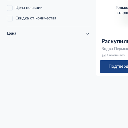
Цена по акции
Тольк
старш
Скидка от количества
Цена
Раскупил
Водка Пермски
Самовывоз
Подтверд