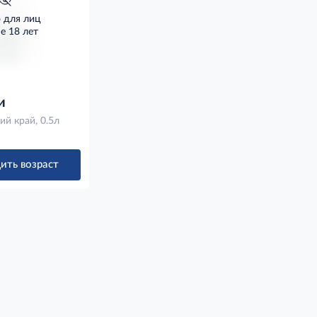
о для лиц
е 18 лет
и
й край, 0.5л
ить возраст