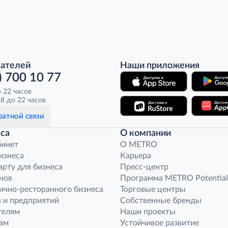
пателей
Наши приложения
) 700 10 77
о 22 часов
8 до 22 часов
атной связи
са
О компании
бинет
O METRO
бизнеса
Карьера
арту для бизнеса
Пресс-центр
нов
Программа METRO Potential
ично-ресторанного бизнеса
Торговые центры
 и предприятий
Собственные бренды
телям
Наши проекты
ам
Устойчивое развитие