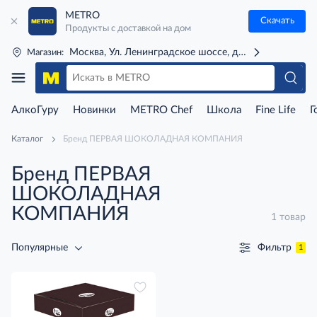
METRO
Скачать
Продукты с доставкой на дом
Москва, Ул. Ленинградское шоссе, д. 71Г (м. Речной 
Магазин:
АлкоГуру
Новинки
METRO Chef
Школа
Fine Life
Г
Каталог
Бренд ПЕРВАЯ ШОКОЛАДНАЯ КОМПАНИЯ
Бренд ПЕРВАЯ
ШОКОЛАДНАЯ
КОМПАНИЯ
1 товар
Фильтр
Популярные
1