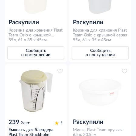
Раскупили
Раскупили
Корзина для хранения Plast
Корзина для хранения Plast
Team Oslo с крышкой
Team Oslo с крышкой серая
молочная 55л, 61 х 35 х
55л, 61 х 35 х 45см
55л, 61 х 35 х 45см
45см
Сообщить
Сообщить
о поступлении
о поступлении
Раскупили
239
д
/шт
5
Емкость для блендера
Миска Plast Team круглая
Plast Team Stockholm
6.5л, 30.5см