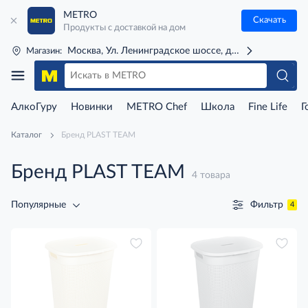
METRO
Скачать
Продукты с доставкой на дом
Москва, Ул. Ленинградское шоссе, д. 71Г (м. Речной 
Магазин:
АлкоГуру
Новинки
METRO Chef
Школа
Fine Life
Г
Каталог
Бренд PLAST TEAM
Бренд PLAST TEAM
4 товара
Фильтр
Популярные
4