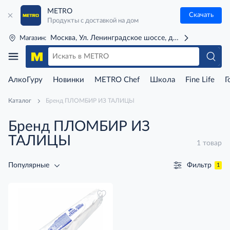
METRO
Скачать
Продукты с доставкой на дом
Москва, Ул. Ленинградское шоссе, д. 71Г (м. Речной 
Магазин:
АлкоГуру
Новинки
METRO Chef
Школа
Fine Life
Г
Каталог
Бренд ПЛОМБИР ИЗ ТАЛИЦЫ
Бренд ПЛОМБИР ИЗ
ТАЛИЦЫ
1 товар
Фильтр
Популярные
1