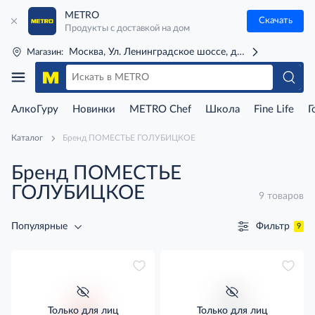
METRO
Скачать
Продукты с доставкой на дом
Москва, Ул. Ленинградское шоссе, д. 71Г (м. Речной 
Магазин:
АлкоГуру
Новинки
METRO Chef
Школа
Fine Life
Г
Каталог
Бренд ПОМЕСТЬЕ ГОЛУБИЦКОЕ
Бренд ПОМЕСТЬЕ
ГОЛУБИЦКОЕ
9 товаров
Фильтр
Популярные
9
Только для лиц
Только для лиц