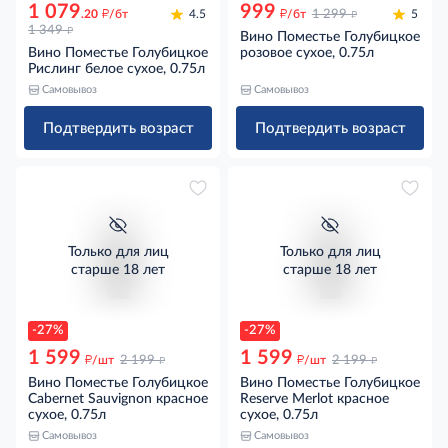
1 079
999
д
д
д
.20
/бт
4.5
/бт
1 299
5
д
1 349
Вино Поместье Голубицкое
Вино Поместье Голубицкое
розовое сухое, 0.75л
Рислинг белое сухое, 0.75л
Самовывоз
Самовывоз
Подтвердить возраст
Подтвердить возраст
Только для лиц
Только для лиц
старше 18 лет
старше 18 лет
-27%
-27%
1 599
1 599
д
д
д
д
/шт
2 199
/шт
2 199
Вино Поместье Голубицкое
Вино Поместье Голубицкое
Cabernet Sauvignon красное
Reserve Merlot красное
сухое, 0.75л
сухое, 0.75л
Самовывоз
Самовывоз