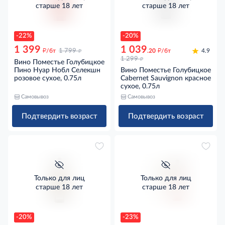
старше 18 лет
старше 18 лет
-22%
-20%
1 399
1 039
д
д
д
/бт
1 799
.20
/бт
4.9
д
1 299
Вино Поместье Голубицкое
Пино Нуар Нобл Селекшн
Вино Поместье Голубицкое
розовое сухое, 0.75л
Cabernet Sauvignon красное
сухое, 0.75л
Самовывоз
Самовывоз
Подтвердить возраст
Подтвердить возраст
Только для лиц
Только для лиц
старше 18 лет
старше 18 лет
-20%
-23%