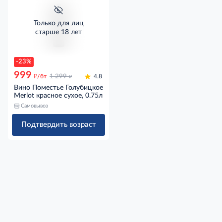
Только для лиц
старше 18 лет
-23%
999
д
д
/бт
1 299
4.8
Вино Поместье Голубицкое
Merlot красное сухое, 0.75л
Самовывоз
Подтвердить возраст