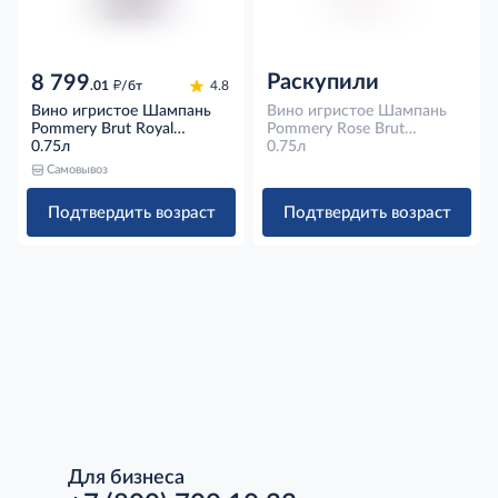
Раскупили
8 799
д
.01
/бт
4.8
Вино игристое Шампань
Вино игристое Шампань
Pommery Brut Royal
Pommery Rose Brut
Champagne белое брют в
0.75л
Champagne розовое брют в
0.75л
подарочной упаковке,
подарочной упаковке,
Самовывоз
0.75л
0.75л
Подтвердить возраст
Подтвердить возраст
Для бизнеса