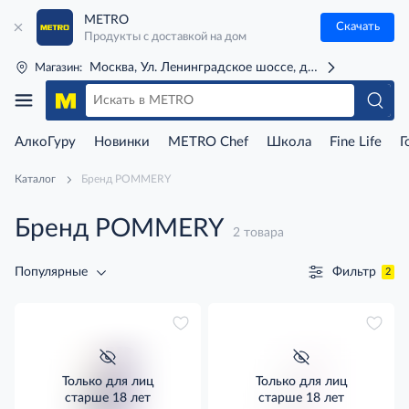
METRO
Скачать
Продукты с доставкой на дом
Москва, Ул. Ленинградское шоссе, д. 71Г (м. Речной 
Магазин:
АлкоГуру
Новинки
METRO Chef
Школа
Fine Life
Г
Каталог
Бренд POMMERY
Бренд POMMERY
2 товара
Фильтр
Популярные
2
Только для лиц
Только для лиц
старше 18 лет
старше 18 лет