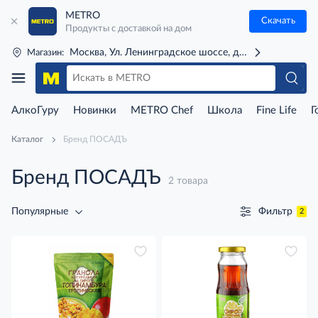
METRO
Скачать
Продукты с доставкой на дом
Москва, Ул. Ленинградское шоссе, д. 71Г (м. Речной 
Магазин:
АлкоГуру
Новинки
METRO Chef
Школа
Fine Life
Г
Каталог
Бренд ПОСАДЪ
Бренд ПОСАДЪ
2 товара
Фильтр
Популярные
2