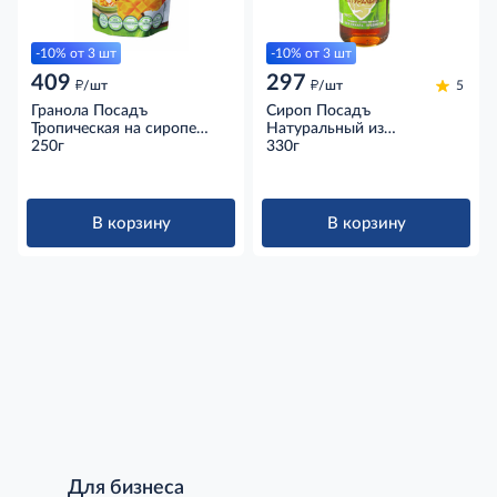
-10% от 3 шт
-10% от 3 шт
409
297
д
д
/шт
/шт
5
Гранола Посадъ
Сироп Посадъ
Тропическая на сиропе
Натуральный из
топинамбура без глютена,
250г
топинамбура без сахара,
330г
250г
330г
В корзину
В корзину
Для бизнеса