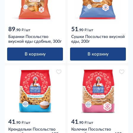
89
51
д
д
.90
/шт
.90
/шт
Баранки Посольство
Сушки Посольство вкусной
вкусной еды сдобные, 300г
еды, 200г
В корзину
В корзину
41
41
д
д
.90
/шт
.90
/шт
Крендельки Посольство
Колечки Посольство