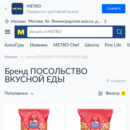
METRO
Скачать
Продукты с доставкой на дом
Москва, Ул. Ленинградское шоссе, д. 71Г (м. Речной 
Магазин:
АлкоГуру
Новинки
METRO Chef
Школа
Fine Life
Г
Каталог
Бренд ПОСОЛЬСТВО ВКУСНОЙ ЕДЫ
Бренд ПОСОЛЬСТВО
ВКУСНОЙ ЕДЫ
8 товаров
Фильтр
Популярные
8