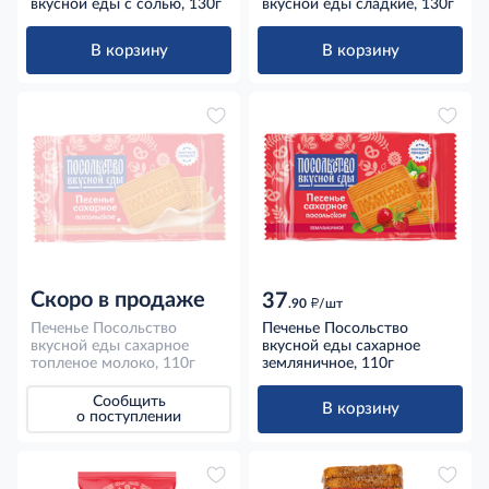
вкусной еды с солью, 130г
вкусной еды сладкие, 130г
В корзину
В корзину
Скоро в продаже
37
д
.90
/шт
Печенье Посольство
Печенье Посольство
вкусной еды сахарное
вкусной еды сахарное
топленое молоко, 110г
земляничное, 110г
Сообщить
В корзину
о поступлении