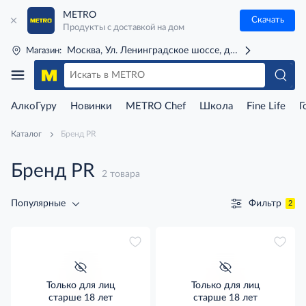
METRO
Скачать
Продукты с доставкой на дом
Москва, Ул. Ленинградское шоссе, д. 71Г (м. Речной 
Магазин:
АлкоГуру
Новинки
METRO Chef
Школа
Fine Life
Г
Каталог
Бренд PR
Бренд PR
2 товара
Фильтр
Популярные
2
Только для лиц
Только для лиц
старше 18 лет
старше 18 лет