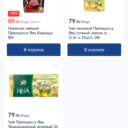
-38%
89
79
д
д
д
.90
/шт
144
.90
/шт
Напиток чайный
Чай зеленый Принцесса
Принцесса Ява Каркадэ,
Ява сочный лимон в
80г
пакетиках (1.5г x 25шт),
(1.5г x 25шт), 38г
38г
В корзину
В корзину
79
д
.90
/шт
Чай Принцесса Ява
Традиционный зеленый (2г