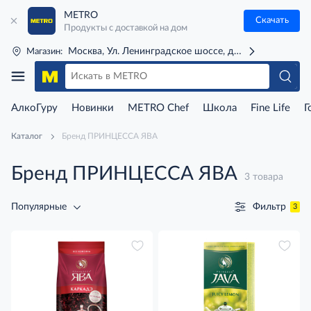
METRO
Скачать
Продукты с доставкой на дом
Москва, Ул. Ленинградское шоссе, д. 71Г (м. Речной 
Магазин:
АлкоГуру
Новинки
METRO Chef
Школа
Fine Life
Г
Каталог
Бренд ПРИНЦЕССА ЯВА
Бренд ПРИНЦЕССА ЯВА
3 товара
Фильтр
Популярные
3