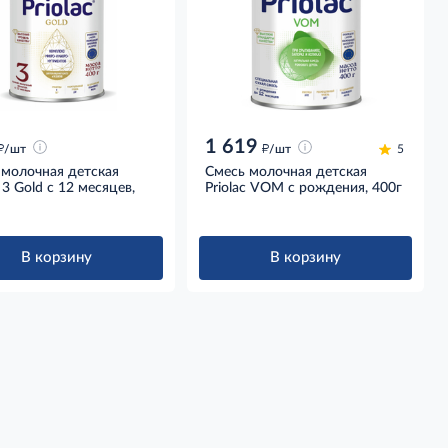
1 619
д
д
/шт
/шт
5
 молочная детская
Смесь молочная детская
c 3 Gold с 12 месяцев,
Priolac VOM с рождения, 400г
В корзину
В корзину