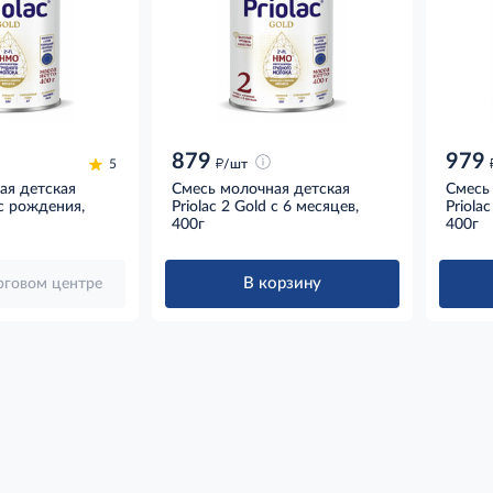
879
979
д
5
/шт
ая детская
Смесь молочная детская
Смесь
 с рождения,
Priolac 2 Gold с 6 месяцев,
Priola
400г
400г
В корзину
орговом центре