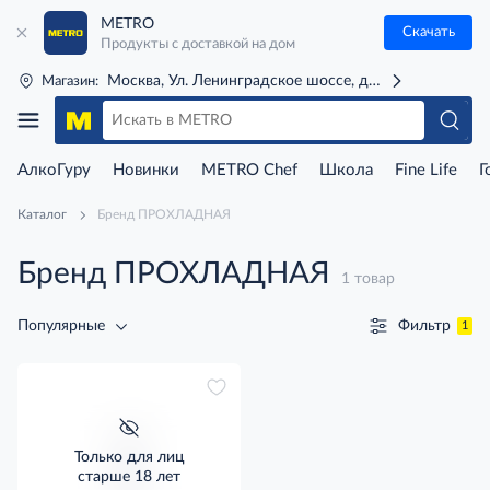
METRO
Скачать
Продукты с доставкой на дом
Москва, Ул. Ленинградское шоссе, д. 71Г (м. Речной 
Магазин:
АлкоГуру
Новинки
METRO Chef
Школа
Fine Life
Г
Каталог
Бренд ПРОХЛАДНАЯ
Бренд ПРОХЛАДНАЯ
1 товар
Фильтр
Популярные
1
Только для лиц
старше 18 лет