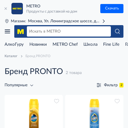
METRO
Скачать
Продукты с доставкой на дом
Москва, Ул. Ленинградское шоссе, д. 71Г (м. Речной 
Магазин:
АлкоГуру
Новинки
METRO Chef
Школа
Fine Life
Г
Каталог
Бренд PRONTO
Бренд PRONTO
2 товара
Фильтр
Популярные
2