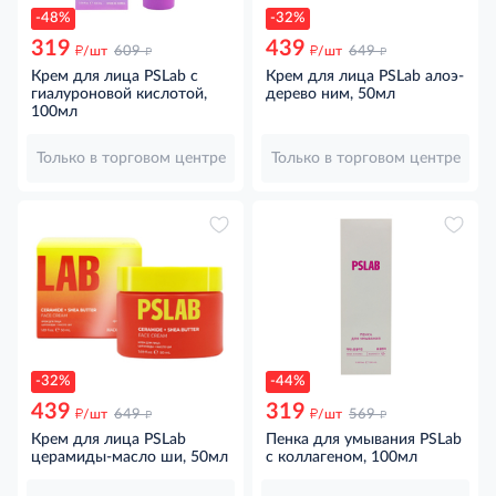
-48%
-32%
319
439
д
д
д
д
/шт
609
/шт
649
Крем для лица PSLab с
Крем для лица PSLab алоэ-
гиалуроновой кислотой,
дерево ним, 50мл
100мл
Только в торговом центре
Только в торговом центре
-32%
-44%
439
319
д
д
д
д
/шт
649
/шт
569
Крем для лица PSLab
Пенка для умывания PSLab
церамиды-масло ши, 50мл
с коллагеном, 100мл