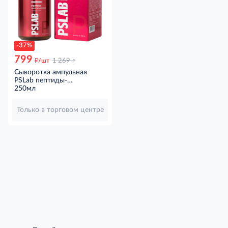
-37%
799
д
д
/шт
1 269
Сыворотка ампульная
PSLab пептиды-
гиалуроновая кислота,
250мл
250мл
Только в торговом центре