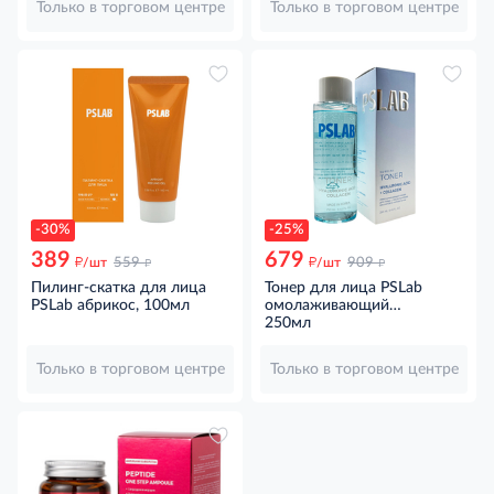
Только в торговом центре
Только в торговом центре
-30%
-25%
389
679
д
д
д
д
/шт
559
/шт
909
Пилинг-скатка для лица
Тонер для лица PSLab
PSLab абрикос, 100мл
омолаживающий
гиалуроновая кислота-
250мл
коллаген, 250мл
Только в торговом центре
Только в торговом центре