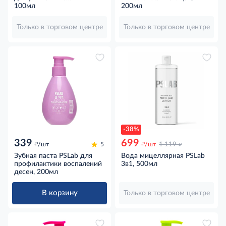
гиалуроновой кислотой,
100мл
200мл
100мл
Только в торговом центре
Только в торговом центре
-38%
339
699
д
д
д
/шт
5
/шт
1 119
Зубная паста PSLab для
Вода мицеллярная PSLab
профилактики воспалений
3в1, 500мл
десен, 200мл
В корзину
Только в торговом центре