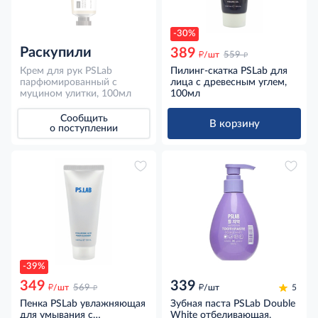
-30%
Раскупили
389
д
д
/шт
559
Крем для рук PSLab
Пилинг-скатка PSLab для
парфюмированный с
лица с древесным углем,
муцином улитки, 100мл
100мл
Сообщить
В корзину
о поступлении
-39%
349
339
д
д
д
/шт
569
/шт
5
Пенка PSLab увлажняющая
Зубная паста PSLab Double
для умывания с
White отбеливающая,