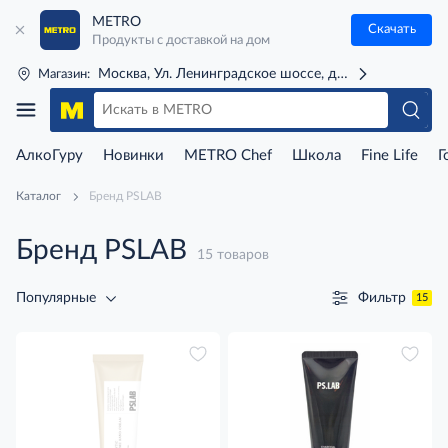
METRO
Скачать
Продукты с доставкой на дом
Москва, Ул. Ленинградское шоссе, д. 71Г (м. Речной 
Магазин:
АлкоГуру
Новинки
METRO Chef
Школа
Fine Life
Г
Каталог
Бренд PSLAB
Бренд PSLAB
15 товаров
Фильтр
Популярные
15