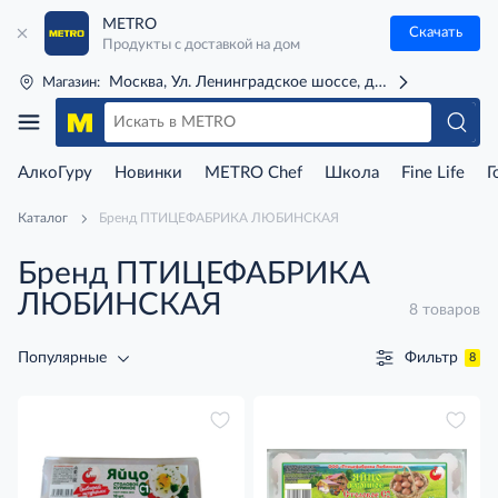
METRO
Скачать
Продукты с доставкой на дом
Москва, Ул. Ленинградское шоссе, д. 71Г (м. Речной 
Магазин:
АлкоГуру
Новинки
METRO Chef
Школа
Fine Life
Г
Каталог
Бренд ПТИЦЕФАБРИКА ЛЮБИНСКАЯ
Бренд ПТИЦЕФАБРИКА
ЛЮБИНСКАЯ
8 товаров
Фильтр
Популярные
8