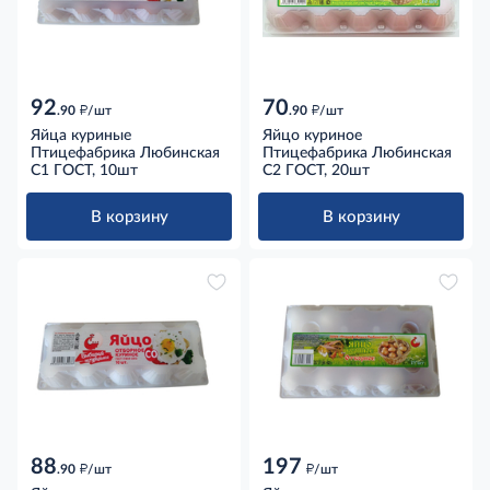
92
70
д
д
.90
/шт
.90
/шт
Яйца куриные
Яйцо куриное
Птицефабрика Любинская
Птицефабрика Любинская
С1 ГОСТ, 10шт
С2 ГОСТ, 20шт
В корзину
В корзину
88
197
д
д
.90
/шт
/шт