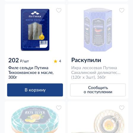
Раскупили
202
д
/шт
4
Филе сельди Путина
Икра лососевая Путина
Тихоокеанское в масле,
Сахалинский деликатес
300г
зернистая (120г x 3шт),
(120г x 3шт), 360г
360г
Сообщить
В корзину
о поступлении