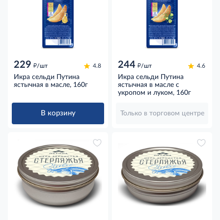
229
244
д
д
/шт
4.8
/шт
4.6
Икра сельди Путина
Икра сельди Путина
ястычная в масле, 160г
ястычная в масле с
укропом и луком, 160г
В корзину
Только в торговом центре