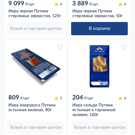
9 099
3 889
д
д
/шт
4
/шт
4
Икра черная Путина
Икра черная Путина
стерляжья зернистая, 125г
стерляжья зернистая, 50г
В корзину
Только в торговом центре
809
204
д
д
/шт
5
/шт
4
Икра макруруса Путина
Икра сельди Путина
ястычная вяленая, 80г
ястычная в горчичной
заливке, 160г
Только в торговом центре
Только в торговом центре