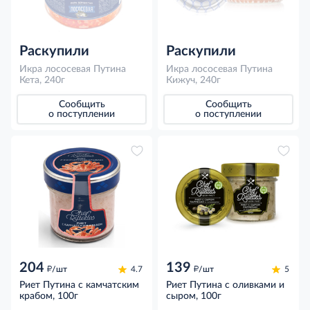
Раскупили
Раскупили
Икра лососевая Путина
Икра лососевая Путина
Кета, 240г
Кижуч, 240г
Сообщить
Сообщить
о поступлении
о поступлении
204
139
д
д
/шт
4.7
/шт
5
Риет Путина с камчатским
Риет Путина с оливками и
крабом, 100г
сыром, 100г