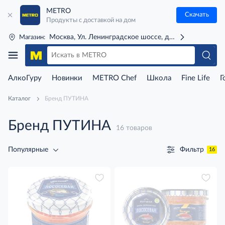
METRO
Скачать
Продукты с доставкой на дом
Москва, Ул. Ленинградское шоссе, д. 71Г (м. Речной 
Магазин:
АлкоГуру
Новинки
METRO Chef
Школа
Fine Life
Г
Каталог
Бренд ПУТИНА
Бренд ПУТИНА
16 товаров
Фильтр
Популярные
16