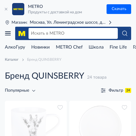
METRO
Скачать
Продукты с доставкой на дом
Москва, Ул. Ленинградское шоссе, д. 71Г (м. Речной 
Магазин:
АлкоГуру
Новинки
METRO Chef
Школа
Fine Life
Г
Каталог
Бренд QUINSBERRY
Бренд QUINSBERRY
24 товара
Фильтр
Популярные
24