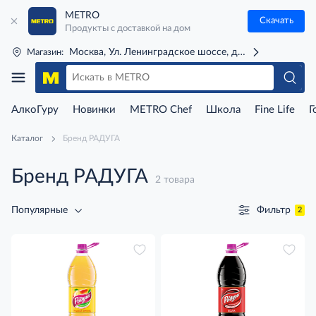
METRO
Скачать
Продукты с доставкой на дом
Москва, Ул. Ленинградское шоссе, д. 71Г (м. Речной 
Магазин:
АлкоГуру
Новинки
METRO Chef
Школа
Fine Life
Г
Каталог
Бренд РАДУГА
Бренд РАДУГА
2 товара
Фильтр
Популярные
2