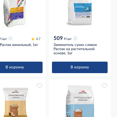
509
д
д
/шт
4.7
/шт
Распак ванильный, 1кг
Заменитель сухих сливок
Распак на растительной
основе, 1кг
В корзину
В корзину