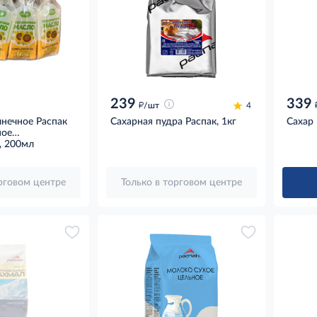
239
339
д
/шт
4
нечное Распак
Сахарная пудра Распак, 1кг
Сахар 
ное
нное (20шт x
, 200мл
орговом центре
Только в торговом центре