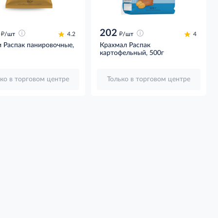
202
д
д
/шт
4.2
/шт
4
 Распак панировочные,
Крахмал Распак
картофельный, 500г
ко в торговом центре
Только в торговом центре