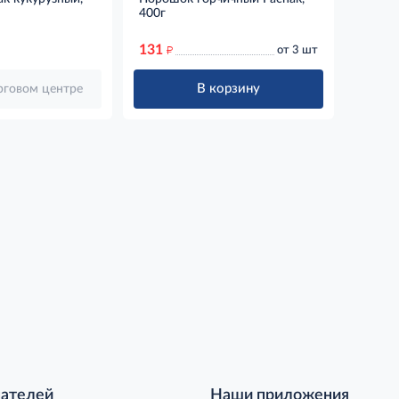
400г
131
д
от 3 шт
В корзину
орговом центре
пателей
Наши приложения