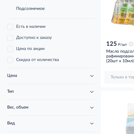
Подсолнечное
Есть в наличии
Доступно к заказу
125
д
/шт
Цена по акции
Масло подсол
рафинирован
Скидка от количества
дезодорирова
(20шт x 10мл)
10мл), 200мл
Цена
Только в т
Тип
Вес, объем
Вид