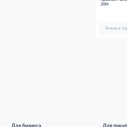
200г
Только в т
Для бизнеса
Для поку