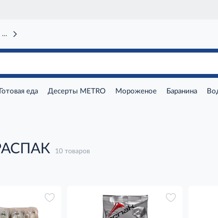
 вокзал)
Готовая еда
Десерты METRO
Мороженое
Баранина
Во
РАСПАК
10 товаров