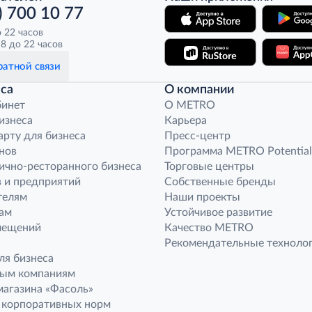
) 700 10 77
о 22 часов
8 до 22 часов
атной связи
са
О компании
бинет
O METRO
бизнеса
Карьера
арту для бизнеса
Пресс-центр
нов
Программа METRO Potential
ично-ресторанного бизнеса
Торговые центры
 и предприятий
Собственные бренды
телям
Наши проекты
ам
Устойчивое развитие
мещений
Качество METRO
Рекомендательные техноло
ля бизнеса
ным компаниям
агазина «Фасоль»
 корпоративных норм