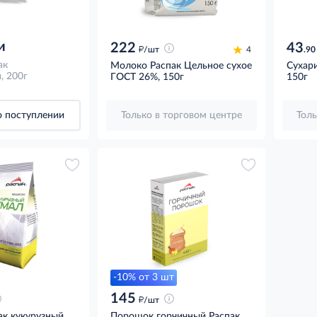
и
222
43
д
/шт
4
.90
ак
Молоко Распак Цельное сухое
Сухари
, 200г
ГОСТ 26%, 150г
150г
 поступлении
Только в торговом центре
Толь
-10% от 3 шт
145
д
/шт
к кукурузный,
Порошок горчичный Распак,