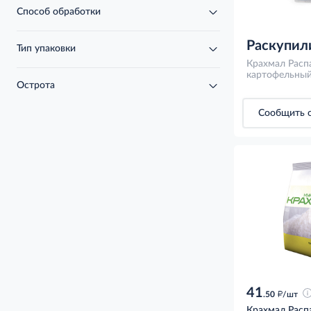
Способ обработки
Раскупил
Тип упаковки
Крахмал Расп
картофельный
Острота
Сообщить о
41
д
.50
/шт
Крахмал Распа