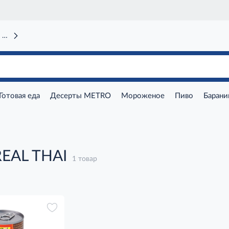
 вокзал)
Готовая еда
Десерты METRO
Мороженое
Пиво
Барани
REAL THAI
1 товар