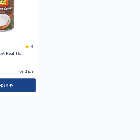
4
й Real Thai,
от 3 шт
орзину