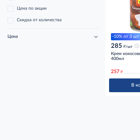
Цена по акции
Скидка от количества
-10% от 3 шт
Цена
285
д
/шт
Крем кокосовы
400мл
257
д
В к