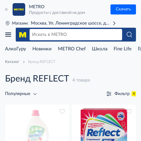
METRO
Скачать
Продукты с доставкой на дом
Москва, Ул. Ленинградское шоссе, д. 71Г (м. Речной 
Магазин:
АлкоГуру
Новинки
METRO Chef
Школа
Fine Life
Г
Каталог
Бренд REFLECT
Бренд REFLECT
4 товара
Фильтр
Популярные
4