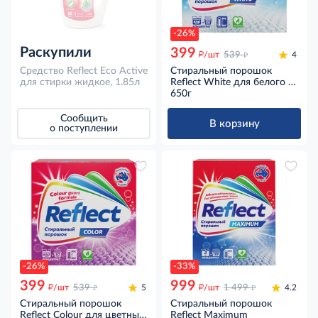
-26%
Раскупили
399
д
д
/шт
539
4
Средство Reflect Eco Active
Стиральный порошок
для стирки жидкое, 1.85л
Reflect White для белого и
светлого белья
650г
концентрированный, 650г
Сообщить
В корзину
о поступлении
-26%
-33%
399
999
д
д
д
д
/шт
539
5
/шт
1 499
4.2
Стиральный порошок
Стиральный порошок
Reflect Colour для цветных
Reflect Maximum