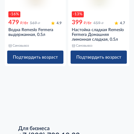
-16%
-13%
479
399
д
д
д
д
/бт
569
4.9
/бт
459
4.7
Водка Remeslo Fermera
Настойка сладкая Remeslo
выдержанная, 0.5л
Fermera Домашняя
лимонная сладкая, 0.5л
Самовывоз
Самовывоз
Подтвердить возраст
Подтвердить возраст
Для бизнеса