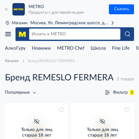
METRO
Скачать
Продукты с доставкой на дом
Москва, Ул. Ленинградское шоссе, д. 71Г (м. Речной 
Магазин:
АлкоГуру
Новинки
METRO Chef
Школа
Fine Life
Г
Каталог
Бренд REMESLO FERMERA
Бренд REMESLO FERMERA
2 товара
Фильтр
Популярные
2
Только для лиц
Только для лиц
старше 18 лет
старше 18 лет