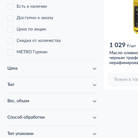
Есть в наличии
Доступно к заказу
Цена по акции
Скидка от количества
1 029
д
/шт
METRO Гурман
Масло оливков
черным трюфел
нерафинирова
Цена
Только в т
Тип
Вес, объем
Способ обработки
Тип упаковки