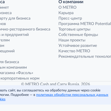
са
О компании
бинет
O METRO
бизнеса
Карьера
арту для бизнеса
Пресс-центр
нов
Программа METRO Potential
ично-ресторанного бизнеса
Торговые центры
 и предприятий
Собственные бренды
телям
Наши проекты
ам
Устойчивое развитие
мещений
Качество METRO
Рекомендательные техноло
ля бизнеса
ным компаниям
агазина «Фасоль»
 корпоративных норм
© METRO Cash and Carry Russia, 2026
ать сайт, вы соглашаетесь на обработку данных через cookie
логии. Подробнее — в
политиках обработки персональных данных
Читать полностью
kies