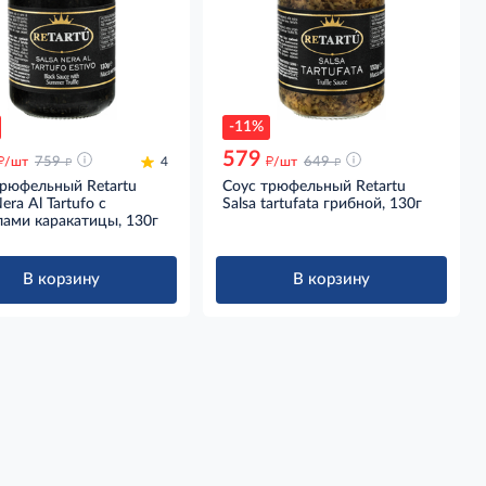
-11%
579
д
д
д
д
/шт
759
4
/шт
649
трюфельный Retartu
Соус трюфельный Retartu
era Al Tartufo с
Salsa tartufata грибной, 130г
лами каракатицы, 130г
В корзину
В корзину