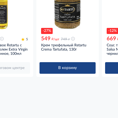
-27%
-12%
549
669
д
д
5
/шт
749
ое Retartu c
Крем трюфельный Retartu
Соус 
ем Extra Virgin
Crema Tartufata, 130г
Salsa N
нное, 100мл
черни
В корзину
орговом центре