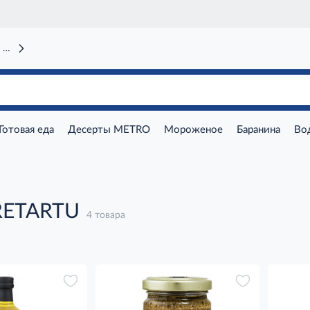
 вокзал)
Готовая еда
Десерты METRO
Мороженое
Баранина
Во
RETARTU
4 товара