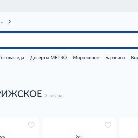
 вокзал)
Готовая еда
Десерты METRO
Мороженое
Баранина
Во
 РИЖСКОЕ
3 товара