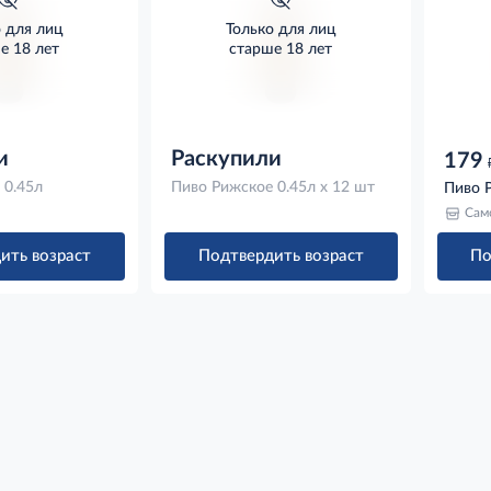
о для лиц
Только для лиц
е 18 лет
старше 18 лет
и
Раскупили
179
 0.45л
Пиво Рижское 0.45л x 12 шт
Пиво Р
Сам
ить возраст
Подтвердить возраст
По