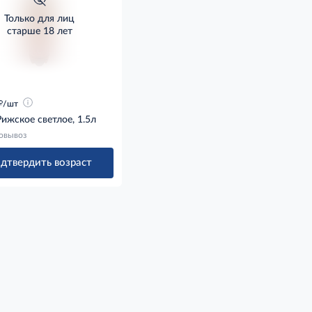
Только для лиц
старше 18 лет
д
/шт
ижское светлое, 1.5л
овывоз
дтвердить возраст