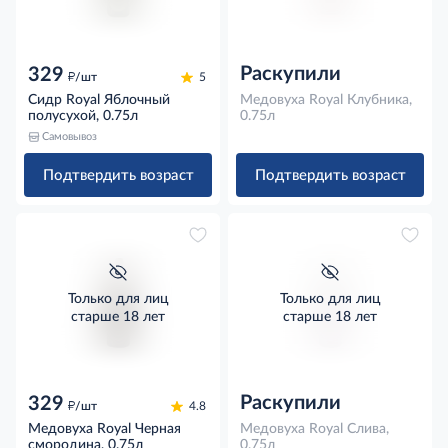
Раскупили
329
д
/шт
5
Сидр Royal Яблочный
Медовуха Royal Клубника,
полусухой, 0.75л
0.75л
Самовывоз
Подтвердить возраст
Подтвердить возраст
Только для лиц
Только для лиц
старше 18 лет
старше 18 лет
Раскупили
329
д
/шт
4.8
Медовуха Royal Черная
Медовуха Royal Слива,
смородина, 0.75л
0.75л