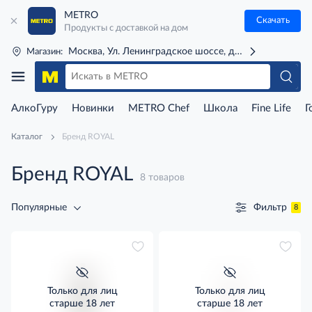
METRO
Скачать
Продукты с доставкой на дом
Москва, Ул. Ленинградское шоссе, д. 71Г (м. Речной 
Магазин:
АлкоГуру
Новинки
METRO Chef
Школа
Fine Life
Г
Каталог
Бренд ROYAL
Бренд ROYAL
8 товаров
Фильтр
Популярные
8
Только для лиц
Только для лиц
старше 18 лет
старше 18 лет