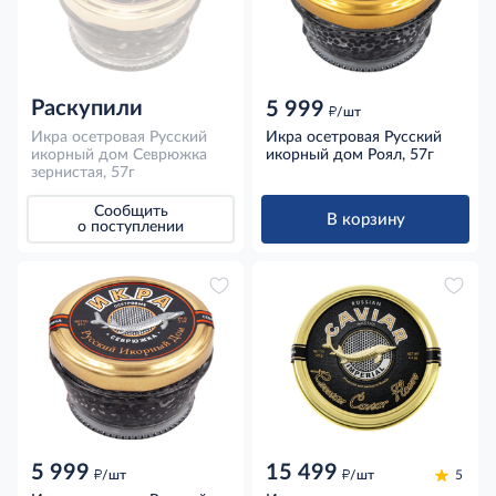
Раскупили
5 999
д
/шт
Икра осетровая Русский
Икра осетровая Русский
икорный дом Cеврюжка
икорный дом Роял, 57г
зернистая, 57г
Сообщить
В корзину
о поступлении
5 999
15 499
д
д
/шт
/шт
5