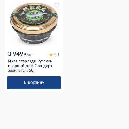
3 949
д
/шт
4.5
Икра стерляди Русский
икорный дом Стандарт
зернистая, 50г
В корзину