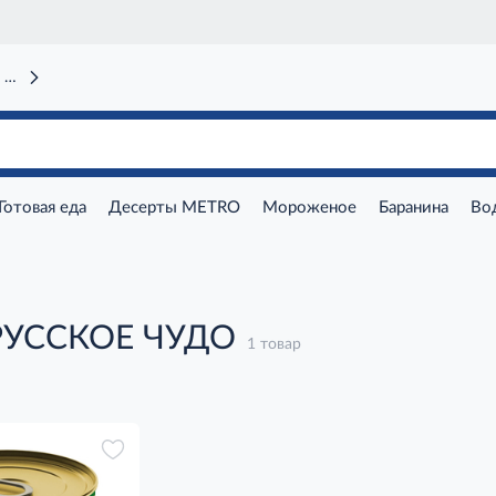
 вокзал)
Готовая еда
Десерты METRO
Мороженое
Баранина
Во
РУССКОЕ ЧУДО
1 товар