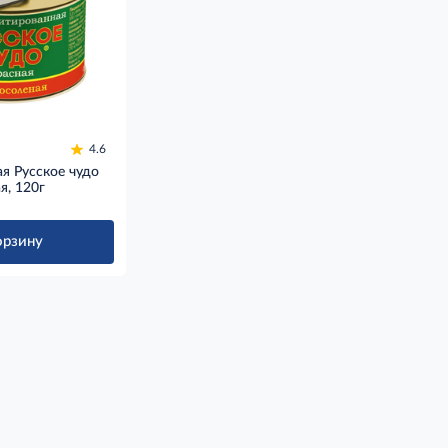
4.6
я Русское чудо
я, 120г
орзину