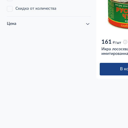
Скидка от количества
Цена
161
д
/шт
Икра лососева
имитированна
В к