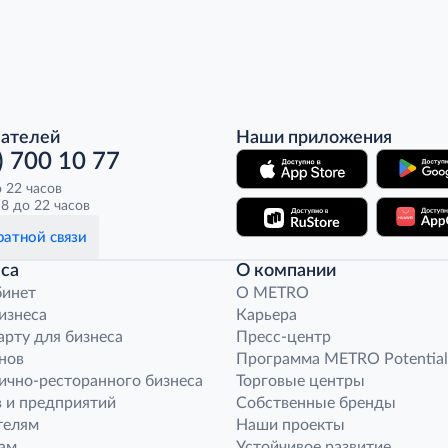
пателей
Наши приложения
) 700 10 77
о 22 часов
8 до 22 часов
атной связи
са
О компании
бинет
O METRO
бизнеса
Карьера
арту для бизнеса
Пресс-центр
нов
Программа METRO Potential
ично-ресторанного бизнеса
Торговые центры
 и предприятий
Собственные бренды
телям
Наши проекты
ам
Устойчивое развитие