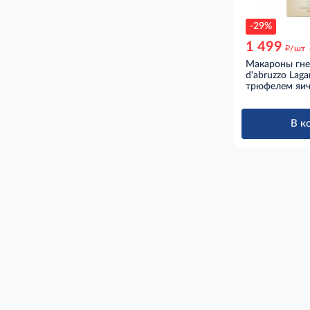
-29%
1 499
д
/шт
Макароны гнез
d'abruzzo Lagan
трюфелем яич
В к