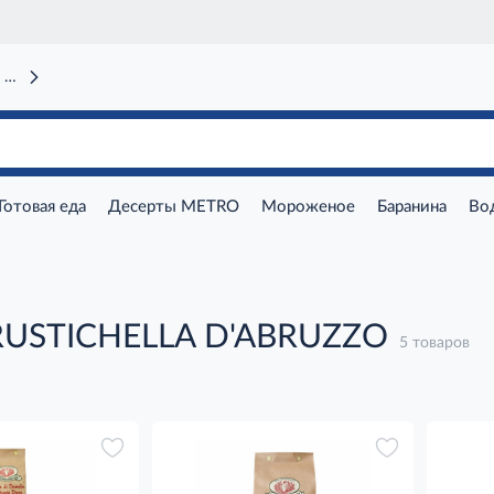
 вокзал)
Готовая еда
Десерты METRO
Мороженое
Баранина
Во
RUSTICHELLA D'ABRUZZO
5 товаров