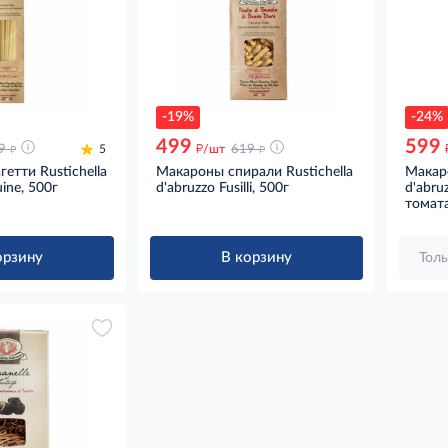
-19%
-24%
499
599
д
д
д
9
5
/шт
619
етти Rustichella
Макароны спирали Rustichella
Макаро
uine, 500г
d'abruzzo Fusilli, 500г
d'abruz
томат
орзину
В корзину
Толь