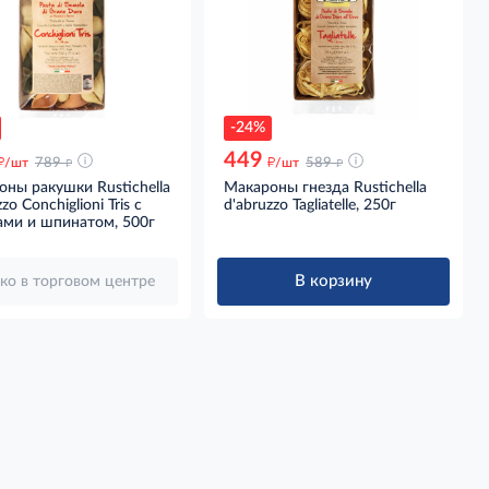
-24%
449
д
д
д
д
/шт
789
/шт
589
ны ракушки Rustichella
Макароны гнезда Rustichella
zo Conchiglioni Tris с
d'abruzzo Tagliatelle, 250г
ами и шпинатом, 500г
В корзину
ко в торговом центре