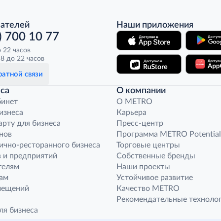
пателей
Наши приложения
) 700 10 77
о 22 часов
8 до 22 часов
атной связи
са
О компании
бинет
O METRO
бизнеса
Карьера
арту для бизнеса
Пресс-центр
нов
Программа METRO Potential
ично-ресторанного бизнеса
Торговые центры
 и предприятий
Собственные бренды
телям
Наши проекты
ам
Устойчивое развитие
мещений
Качество METRO
Рекомендательные техноло
ля бизнеса