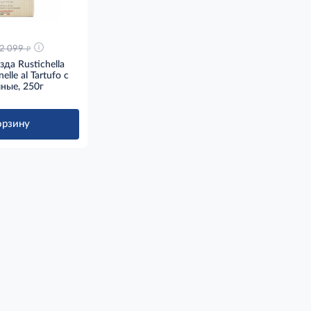
д
2 099
да Rustichella
elle аl Tartufo с
ные, 250г
орзину