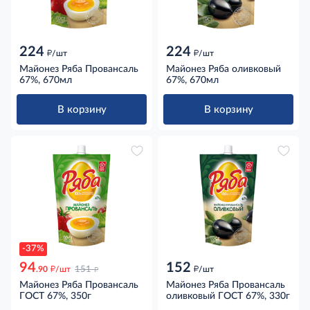
224
224
д
д
/шт
/шт
Майонез Ряба Провансаль
Майонез Ряба оливковый
67%, 670мл
67%, 670мл
В корзину
В корзину
-37%
94
152
д
д
д
.90
/шт
151
/шт
Майонез Ряба Провансаль
Майонез Ряба Провансаль
ГОСТ 67%, 350г
оливковый ГОСТ 67%, 330г