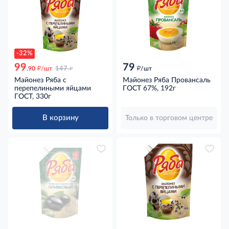
-32%
99
79
д
д
д
.90
/шт
147
/шт
Майонез Ряба с
Майонез Ряба Провансаль
перепелиными яйцами
ГОСТ 67%, 192г
ГОСТ, 330г
В корзину
Только в торговом центре