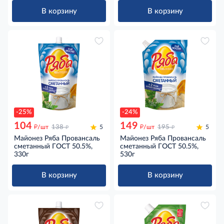
В корзину
В корзину
-25%
-24%
104
149
д
д
д
д
/шт
138
5
/шт
195
5
Майонез Ряба Провансаль
Майонез Ряба Провансаль
сметанный ГОСТ 50.5%,
сметанный ГОСТ 50.5%,
330г
530г
В корзину
В корзину