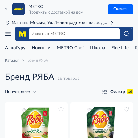
METRO
Скачать
Продукты с доставкой на дом
Москва, Ул. Ленинградское шоссе, д. 71Г (м. Речной 
Магазин:
АлкоГуру
Новинки
METRO Chef
Школа
Fine Life
Г
Каталог
Бренд РЯБА
Бренд РЯБА
16 товаров
Фильтр
Популярные
16