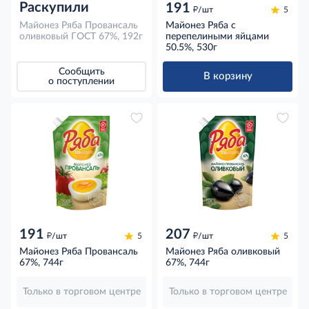
Раскупили
191
д
/шт
5
Майонез Ряба Провансаль
Майонез Ряба с
оливковый ГОСТ 67%, 192г
перепелиными яйцами
50.5%, 530г
Сообщить
В корзину
о поступлении
191
207
д
д
/шт
5
/шт
5
Майонез Ряба Провансаль
Майонез Ряба оливковый
67%, 744г
67%, 744г
Только в торговом центре
Только в торговом центре