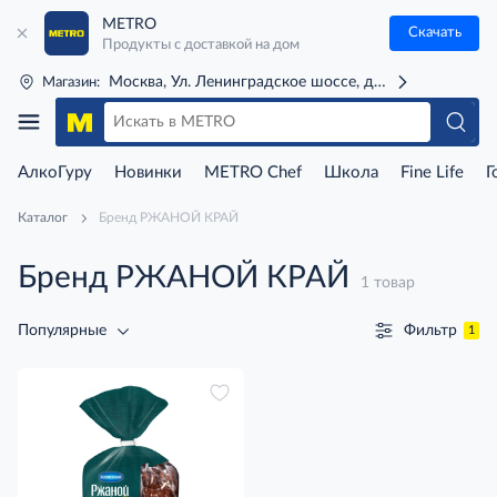
METRO
Скачать
Продукты с доставкой на дом
Москва, Ул. Ленинградское шоссе, д. 71Г (м. Речной 
Магазин:
АлкоГуру
Новинки
METRO Chef
Школа
Fine Life
Г
Каталог
Бренд РЖАНОЙ КРАЙ
Бренд РЖАНОЙ КРАЙ
1 товар
Фильтр
Популярные
1