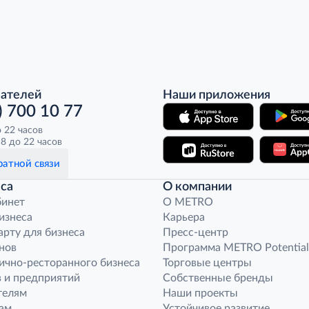
пателей
Наши приложения
) 700 10 77
о 22 часов
8 до 22 часов
атной связи
са
О компании
бинет
O METRO
бизнеса
Карьера
арту для бизнеса
Пресс-центр
нов
Программа METRO Potential
ично-ресторанного бизнеса
Торговые центры
 и предприятий
Собственные бренды
телям
Наши проекты
ам
Устойчивое развитие