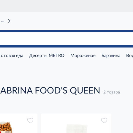
 вокзал)
Готовая еда
Десерты METRO
Мороженое
Баранина
Во
SABRINA FOOD'S QUEEN
2 товара