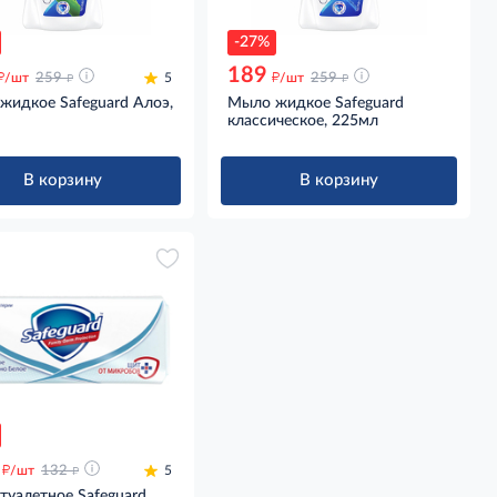
-27%
189
д
д
д
д
/шт
259
5
/шт
259
жидкое Safeguard Алоэ,
Мыло жидкое Safeguard
классическое, 225мл
В корзину
В корзину
д
д
/шт
132
5
туалетное Safeguard