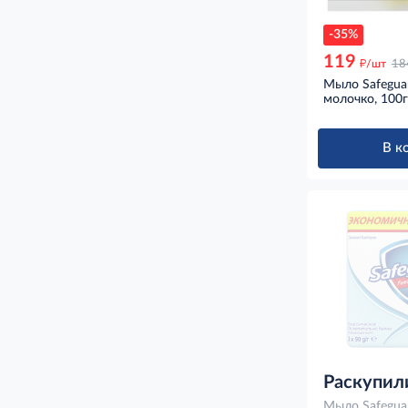
-35%
119
д
/шт
18
Мыло Safegua
молочко, 100г
В к
Раскупил
Мыло Safegua