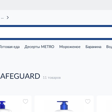
 вокзал)
Готовая еда
Десерты METRO
Мороженое
Баранина
Во
SAFEGUARD
11 товаров