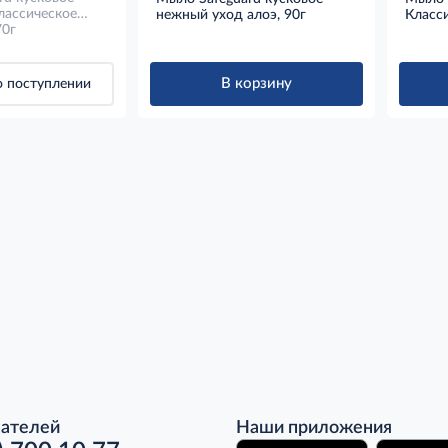
ассическое
нежный уход алоэ, 90г
Класси
белое (90г x
70г
В корзину
 поступлении
пателей
Наши приложения