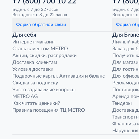
+7 (800) 700 10 22
+7 (800
Будни: с 7 до 22 часов
Будни: с 7 д
Выходные: с 8 до 22 часов
Выходные: с 
Форма обратной связи
Форма обр
Для себя
Для Бизне
Интернет-магазин
Личный ка
Стань клиентом METRO
Заказ для 
Акции, скидки, распродажи
Получить к
Доставка клиентам
Для магази
Условия доставки
Для гостин
Подарочные карты. Активация и баланс
Для офисов
Скидка за подписку
Рекламода
Часто задаваемые вопросы
Поставщик
METRO AG
Аренда по
Как читать ценники?
Тендеры
Правила посещения ТЦ METRO
Доставка д
Транспорт
Франшиза м
Нарушения