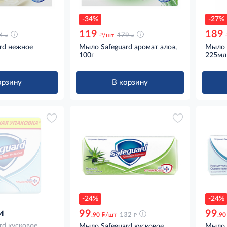
-34%
-27%
119
189
д
д
д
4
/шт
179
rd нежное
Мыло Safeguard аромат алоэ,
Мыло 
100г
225мл
орзину
В корзину
-24%
-24%
и
99
99
д
д
.90
/шт
132
.90
rd кусковое
Мыло Safeguard кусковое
Мыло 