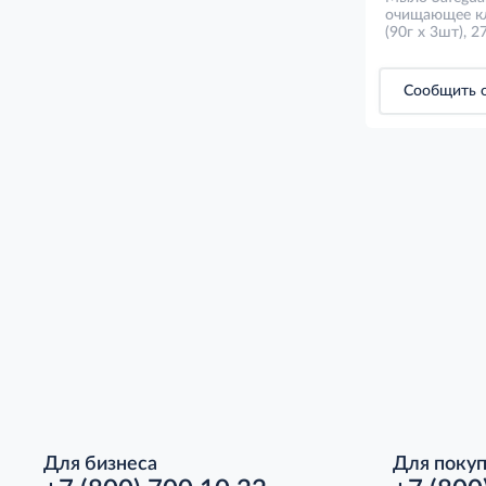
очищающее кл
ослепительно 
(90г x 3шт), 2
3шт), 270г
Сообщить о
Для бизнеса
Для поку