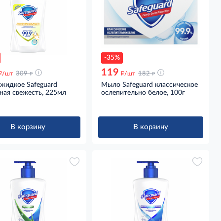
-35%
119
д
д
д
д
/шт
309
/шт
182
жидкое Safeguard
Мыло Safeguard классическое
ная свежесть, 225мл
ослепительно белое, 100г
В корзину
В корзину