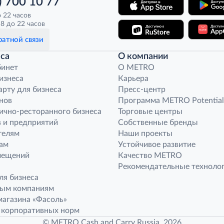
) 700 10 77
о 22 часов
8 до 22 часов
атной связи
са
О компании
бинет
O METRO
бизнеса
Карьера
арту для бизнеса
Пресс-центр
нов
Программа METRO Potential
ично-ресторанного бизнеса
Торговые центры
 и предприятий
Собственные бренды
телям
Наши проекты
ам
Устойчивое развитие
мещений
Качество METRO
Рекомендательные техноло
ля бизнеса
ным компаниям
агазина «Фасоль»
 корпоративных норм
© METRO Cash and Carry Russia, 2026