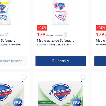
-42%
-42%
179
179
д
д
д
9
/шт
309
Safeguard
Мыло жидкое Safeguard
Мыло 
 ослепительно
аромат сакуры, 225мл
лимон
В корзину
орговом центре