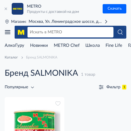
METRO
Скачать
Продукты с доставкой на дом
Москва, Ул. Ленинградское шоссе, д. 71Г (м. Речной 
Магазин:
АлкоГуру
Новинки
METRO Chef
Школа
Fine Life
Г
Каталог
Бренд SALMONIKA
Бренд SALMONIKA
1 товар
Фильтр
Популярные
1