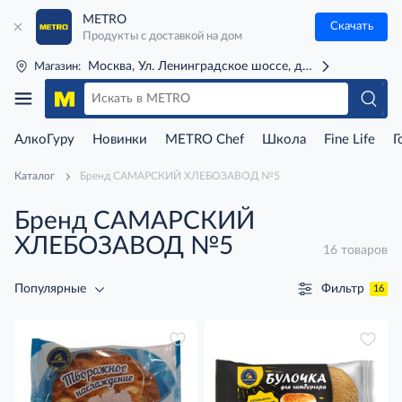
METRO
Скачать
Продукты с доставкой на дом
Москва, Ул. Ленинградское шоссе, д. 71Г (м. Речной 
Магазин:
АлкоГуру
Новинки
METRO Chef
Школа
Fine Life
Г
Каталог
Бренд САМАРСКИЙ ХЛЕБОЗАВОД №5
Бренд САМАРСКИЙ
ХЛЕБОЗАВОД №5
16 товаров
Фильтр
Популярные
16