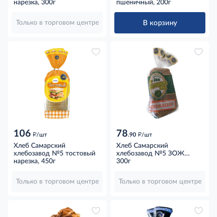
нарезка, 300г
пшеничный, 200г
В корзину
Только в торговом центре
106
78
д
д
/шт
.90
/шт
Хлеб Самарский
Хлеб Самарский
хлебозавод №5 тостовый
хлебозавод №5 ЗОЖ
нарезка, 450г
бездрожжевой
300г
нарезанный, 300г
Только в торговом центре
Только в торговом центре