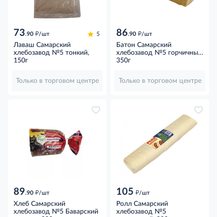
73
86
д
д
.90
/шт
5
.90
/шт
Лаваш Самарский
Батон Самарский
хлебозавод №5 тонкий,
хлебозавод №5 горчичный
150г
нарезной пшеничный
350г
белый, 350г
Только в торговом центре
Только в торговом центре
89
105
д
д
.90
/шт
/шт
Хлеб Самарский
Ролл Самарский
хлебозавод №5 Баварский
хлебозавод №5