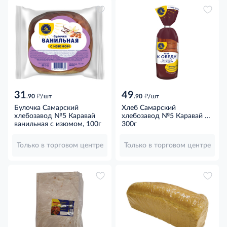
31
49
д
д
.90
/шт
.90
/шт
Булочка Самарский
Хлеб Самарский
хлебозавод №5 Каравай
хлебозавод №5 Каравай к
ванильная с изюмом, 100г
обеду пшеничный
300г
нарезанный, 300г
Только в торговом центре
Только в торговом центре