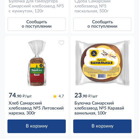
Булочка для гамбургера
Сдоба Самарский
Самарский хлебозавод №5
хлебозавод №5
с кунжутом, 120г
пасхальная, 500г
Сообщить
Сообщить
о поступлении
о поступлении
74
23
д
д
.90
/шт
4.7
.90
/шт
Хлеб Самарский
Булочка Самарский
хлебозавод №5 Литовский
хлебозавод №5 Каравай
нарезка, 300г
ванильная, 100г
В корзину
В корзину