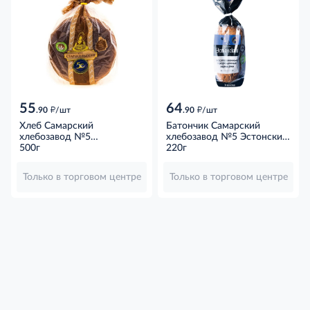
55
64
д
д
.90
/шт
.90
/шт
Хлеб Самарский
Батончик Самарский
хлебозавод №5
хлебозавод №5 Эстонский
Старосельский ржаной,
500г
с осолодованными
220г
500г
зернами, 220г
Только в торговом центре
Только в торговом центре