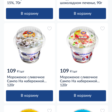
шоколадной глазури с
15%, 70г
шоколадном печенье, 90г
арахисом 15%, 70г
В корзину
В корзину
109
109
д
д
/шт
/шт
Мороженое сливочное
Мороженое сливочное
Сампо На набережной
Сампо На набережной
пластиковый стаканчик
120г
пластиковый стаканчик
120г
грильяж, 120г
клубника, 120г
В корзину
В корзину