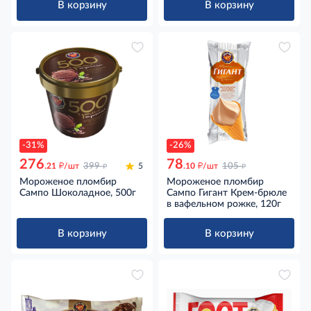
В корзину
В корзину
-31%
-26%
276
78
д
д
д
д
.21
/шт
399
5
.10
/шт
105
Мороженое пломбир
Мороженое пломбир
Сампо Шоколадное, 500г
Сампо Гигант Крем-брюле
в вафельном рожке, 120г
В корзину
В корзину