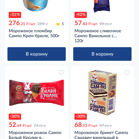
-31%
-42%
276
57
д
д
д
д
.21
/шт
399
5
.83
/шт
99
.90
Мороженое пломбир
Мороженое сливочное
Сампо Крем-брюле, 500г
Сампо Ванильное с
клубникой в вафельном
120г
рожке, 120г
В корзину
В корзину
-30%
-30%
52
68
д
д
д
д
.69
/шт
74
.53
/шт
97
.90
.90
Мороженое рожок Сампо
Мороженое брикет Сампо
Белый Кролик в
Сэндвич ванильный в