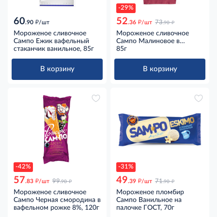
-29%
60
52
д
д
д
.90
/шт
.36
/шт
73
.90
Мороженое сливочное
Мороженое сливочное
Сампо Ежик вафельный
Сампо Малиновое в
стаканчик ванильное, 85г
вафельном стаканчике
85г
ГОСТ, 85г
В корзину
В корзину
-42%
-31%
57
49
д
д
д
д
.83
/шт
99
.39
/шт
71
.90
.90
Мороженое сливочное
Мороженое пломбир
Сампо Черная смородина в
Сампо Ванильное на
вафельном рожке 8%, 120г
палочке ГОСТ, 70г