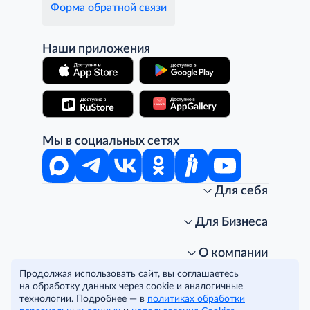
Форма обратной связи
Наши приложения
Мы в социальных сетях
Для себя
Интернет-магазин
Стань клиентом METRO
Для Бизнеса
Акции, скидки, распродажи
Личный кабинет
Доставка клиентам
Заказ для бизнеса
О компании
Условия доставки
Получить карту для бизнеса
O METRO
Продолжая использовать сайт, вы соглашаетесь
Подарочные карты. Активация и баланс
Для магазинов
Карьера
Условия и соглашения
на обработку данных через cookie и аналогичные
Скидка за подписку
Для гостинично-ресторанного бизнеса
Пресс-центр
Политика конфиденциальности
технологии. Подробнее — в
политиках обработки
© METRO Cash and Carry Russia, 2026