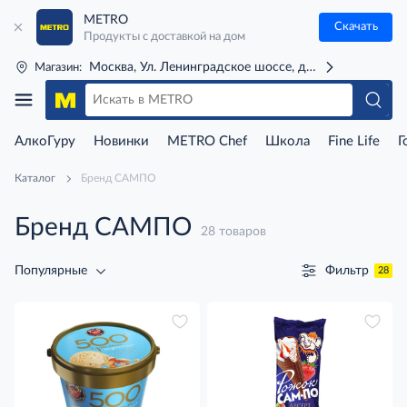
METRO
Скачать
Продукты с доставкой на дом
Москва, Ул. Ленинградское шоссе, д. 71Г (м. Речной 
Магазин:
АлкоГуру
Новинки
METRO Chef
Школа
Fine Life
Г
Каталог
Бренд САМПО
Бренд САМПО
28 товаров
Фильтр
Популярные
28