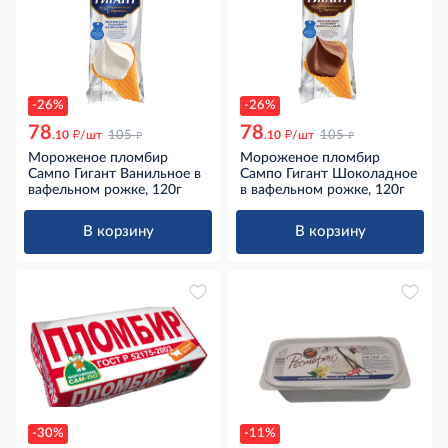
-26%
-26%
78
78
д
д
д
д
.10
/шт
105
.10
/шт
105
Мороженое пломбир
Мороженое пломбир
Сампо Гигант Ванильное в
Сампо Гигант Шоколадное
вафельном рожке, 120г
в вафельном рожке, 120г
В корзину
В корзину
-30%
-11%