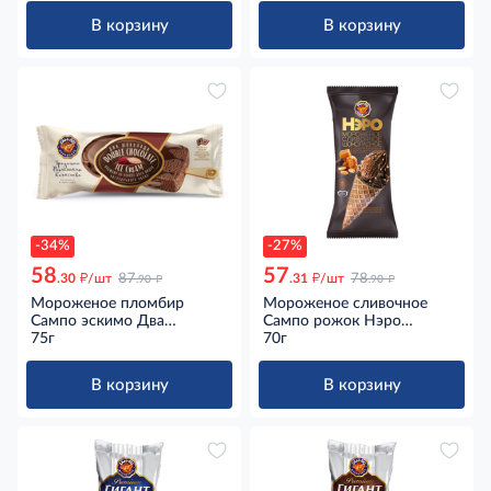
В корзину
В корзину
-34%
-27%
58
57
д
д
д
д
.30
/шт
87
.31
/шт
78
.90
.90
Мороженое пломбир
Мороженое сливочное
Сампо эскимо Два
Сампо рожок Нэро
шоколада эскимо ГОСТ,
75г
Шоколадное с соленой
70г
75г
карамелью и арахисом в
вафельном рожке ГОСТ,
В корзину
В корзину
70г