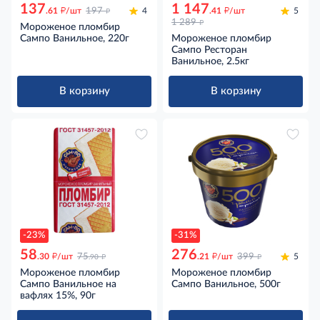
137
1 147
д
д
д
.61
/шт
197
4
.41
/шт
5
д
1 289
Мороженое пломбир
Сампо Ванильное, 220г
Мороженое пломбир
Сампо Ресторан
Ванильное, 2.5кг
В корзину
В корзину
-23%
-31%
58
276
д
д
д
д
.30
/шт
75
.21
/шт
399
5
.90
Мороженое пломбир
Мороженое пломбир
Сампо Ванильное на
Сампо Ванильное, 500г
вафлях 15%, 90г