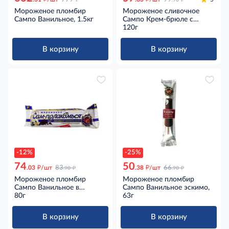
.90
Мороженое пломбир
Мороженое сливочное
Сампо Ванильное, 1.5кг
Сампо Крем-брюле с
карамелью в вафельном
120г
рожке, 120г
В корзину
В корзину
-12%
-25%
74
50
д
д
д
д
.03
/шт
83
.38
/шт
66
.90
.90
Мороженое пломбир
Мороженое пломбир
Сампо Ванильное в
Сампо Ванильное эскимо,
шоколадной глазури
80г
63г
трубочка, 80г
В корзину
В корзину