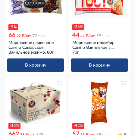
-9%
-26%
66
44
д
д
д
д
.22
/шт
72
.44
/шт
59
.90
.90
Мороженое сливочное
Мороженое пломбир
Сампо Самарское
Сампо Ванильное в
Ванильное эскимо, 80г
вафельном стаканчике 15%
70г
ГОСТ, 70г
В корзину
В корзину
-15%
-42%
662
57
д
д
д
д
.31
/шт
779
.83
/шт
99
5