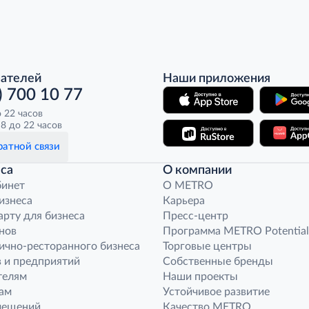
пателей
Наши приложения
) 700 10 77
о 22 часов
8 до 22 часов
атной связи
са
О компании
бинет
O METRO
бизнеса
Карьера
арту для бизнеса
Пресс-центр
нов
Программа METRO Potential
ично-ресторанного бизнеса
Торговые центры
 и предприятий
Собственные бренды
телям
Наши проекты
ам
Устойчивое развитие
мещений
Качество METRO