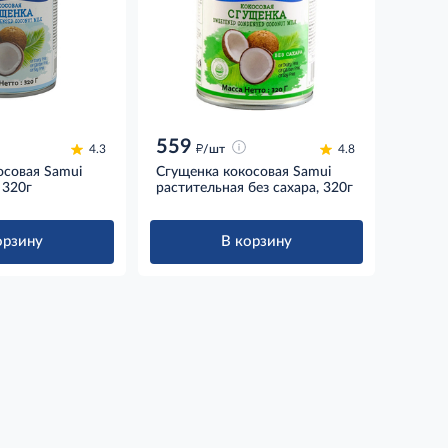
559
д
4.3
/шт
4.8
осовая Samui
Сгущенка кокосовая Samui
 320г
растительная без сахара, 320г
орзину
В корзину