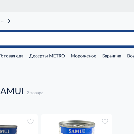
 вокзал)
Готовая еда
Десерты METRO
Мороженое
Баранина
Во
SAMUI
2 товара