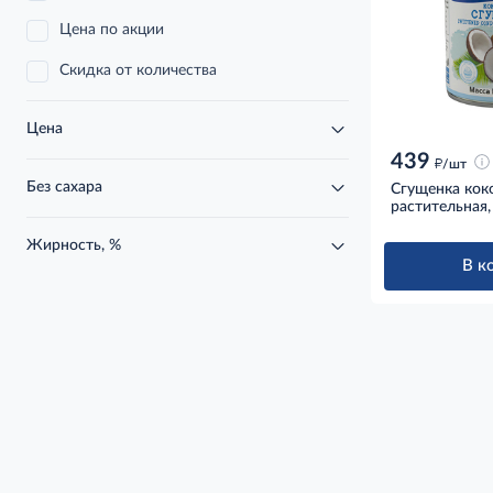
Цена по акции
Скидка от количества
Цена
439
д
/шт
Без сахара
Сгущенка кок
растительная,
Жирность, %
В к