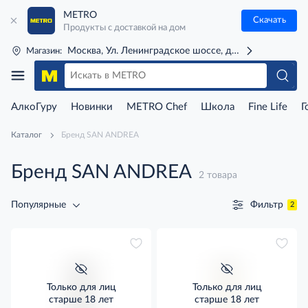
METRO
Скачать
Продукты с доставкой на дом
Москва, Ул. Ленинградское шоссе, д. 71Г (м. Речной 
Магазин:
АлкоГуру
Новинки
METRO Chef
Школа
Fine Life
Г
Каталог
Бренд SAN ANDREA
Бренд SAN ANDREA
2 товара
Фильтр
Популярные
2
Только для лиц
Только для лиц
старше 18 лет
старше 18 лет