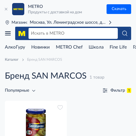
METRO
Скачать
Продукты с доставкой на дом
Москва, Ул. Ленинградское шоссе, д. 71Г (м. Речной 
Магазин:
АлкоГуру
Новинки
METRO Chef
Школа
Fine Life
Г
Каталог
Бренд SAN MARCOS
Бренд SAN MARCOS
1 товар
Фильтр
Популярные
1